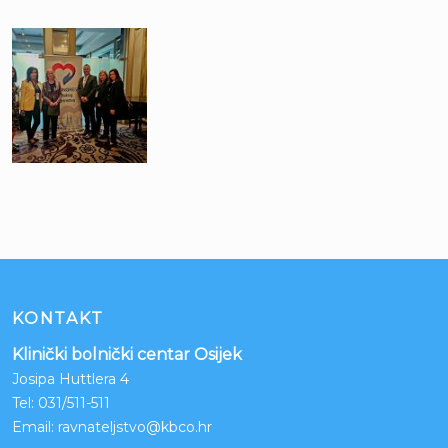
KONTAKT
Klinički bolnički centar Osijek
Josipa Huttlera 4
Tel:
031/511-511
Email:
ravnateljstvo@kbco.hr