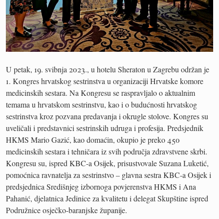
U petak, 19. svibnja 2023., u hotelu Sheraton u Zagrebu održan je
1. Kongres hrvatskog sestrinstva u organizaciji Hrvatske komore
medicinskih sestara. Na Kongresu se raspravljalo o aktualnim
temama u hrvatskom sestrinstvu, kao i o budućnosti hrvatskog
sestrinstva kroz pozvana predavanja i okrugle stolove. Kongres su
uveličali i predstavnici sestrinskih udruga i profesija. Predsjednik
HKMS Mario Gazić, kao domaćin, okupio je preko 450
medicinskih sestara i tehničara iz svih područja zdravstvene skrbi.
Kongresu su, ispred KBC-a Osijek, prisustvovale Suzana Luketić,
pomoćnica ravnatelja za sestrinstvo – glavna sestra KBC-a Osijek i
predsjednica Središnjeg izbornoga povjerenstva HKMS i Ana
Pahanić, djelatnica Jedinice za kvalitetu i delegat Skupštine ispred
Podružnice osječko-baranjske županije.