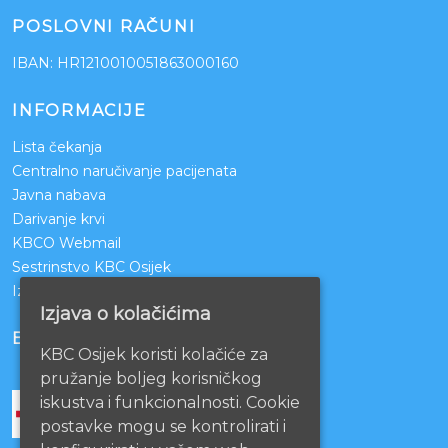
POSLOVNI RAČUNI
IBAN: HR1210010051863000160
INFORMACIJE
Lista čekanja
Centralno naručivanje pacijenata
Javna nabava
Darivanje krvi
KBCO Webmail
Sestrinstvo KBC Osijek
Izjava o pristupačnosti mrežnih stranica
Izjava o kolačićima
BOLNICE PARTNERI
KBC Osijek koristi kolačiće za
pružanje boljeg korisničkog
iskustva i funkcionalnosti. Cookie
postavke mogu se kontrolirati i