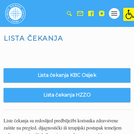
Ope
LISTA ČEKANJA
Lista čekanja KBC Osijek
Lista čekanja HZZO
Liste čekanja su redoslijed predbilježbi korisnika zdravstvene
zaštite na pregled, dijagnostički ili terapijski postupak temeljem