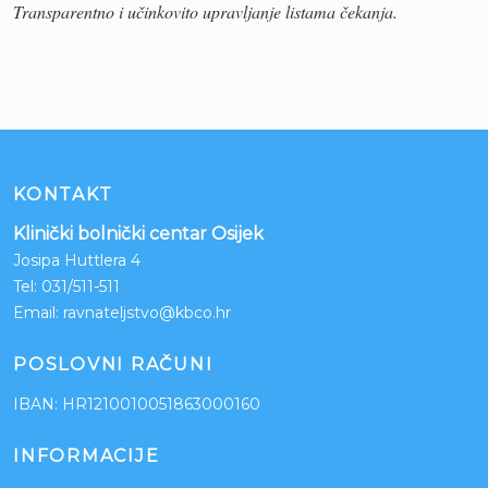
Transparentno i učinkovito upravljanje listama čekanja.
KONTAKT
Klinički bolnički centar Osijek
Josipa Huttlera 4
Tel:
031/511-511
Email:
ravnateljstvo@kbco.hr
POSLOVNI RAČUNI
IBAN: HR1210010051863000160
INFORMACIJE