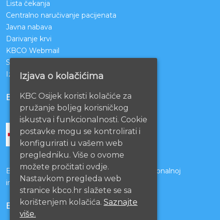
Lista čekanja
Centralno naručivanje pacijenata
Javna nabava
Darivanje krvi
KBCO Webmail
Sestrinstvo KBC Osijek
Izjava o pristupačnosti mrežnih stranica
Izjava o kolačićima
KBC Osijek koristi kolačiće za
BOLNICE PARTNERI
pružanje boljeg korisničkog
iskustva i funkcionalnosti. Cookie
postavke mogu se kontrolirati i
konfigurirati u vašem web
pregledniku. Više o ovome
možete pročitati ovdje.
Bolnice s kojima je potpisan ugovor o funkcionalnoj
Nastavkom pregleda web
integraciji
stranice kbco.hr slažete se sa
korištenjem kolačića.
Saznajte
EU PROJEKTI
više.