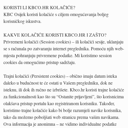
KORISTI LI KBCO.HR KOLAČIĆE?
KBC Osijek koristi kolačiće s ciljem omogućavanja boljeg
korisničkog iskustva.
KAKVE KOLAČIĆE KORISTI KBCO.HR I ZAŠTO?
Privremeni kolačići (Session cookies) – ili kolačići sesije, uklanjaju
se s računala po zatvaranju internet preglednika. Pomoću njih web-
mjesta pohranjuju privremene podatke. Mi koristimo session
cookies da omogućimo pristup sadržaju.
Trajni kolačići (Persistent cookies) – obično imaju datum isteka
daleko u budućnost te će ostati u Vašem pregledniku, dok ne
isteknu, ili dok ih ručno ne izbrišete. Kbco.hr koristi trajne kolačiće
za funkcionalnosti kao što su “Ostanite prijavljeni”, što korisnicima
olakšava pristup portalu kao registriranom korisniku. Također,
koristimo trajne kolačiće kako bi bolje razumjeli navike korisnika,
tako da možemo poboljšati web stranicu prema vašim navikama.
Ova informacija je anonimna – ne vidimo individualne podatke