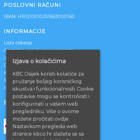
POSLOVNI RAČUNI
IBAN: HR1210010051863000160
INFORMACIJE
Lista čekanja
Centralno naručivanje pacijenata
Javna nabava
Izjava o kolačićima
Darivanje krvi
KBCO Webmail
KBC Osijek koristi kolačiće za
Sestrinstvo KBC Osijek
pružanje boljeg korisničkog
Izjava o pristupačnosti mrežnih stranica
iskustva i funkcionalnosti. Cookie
postavke mogu se kontrolirati i
BOLNICE PARTNERI
konfigurirati u vašem web
pregledniku. Više o ovome
možete pročitati ovdje.
Nastavkom pregleda web
stranice kbco.hr slažete se sa