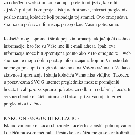
za određenu web stranicu, kao npr. preferirani jezik, kako bi
sljedeći put prilikom posjeta istoj web stranici, internet preglednik
poslao natrag kolačiće koji pripadaju toj stranici. Ovo omogućava
stranici da prikaže informacije prilagođene Vašim potrebama.
Kolačići mogu spremati širok pojas informacija uključujući osobne
informacije, kao što su Vaše ime ili e-mail adresa. Ipak, ova
informacija može biti spremljena jedino ako Vi to omogućite – web
stranice ne mogu dobiti pristup informacijama koji im Vi niste dali i
ne mogu pristupiti drugim datotekama na Vašem računalu. Zadane
aktivnosti spremanja i slanja kolačića Vama nisu vidljive. Također,
u postavkama SVOG internet preglednika možete promijeniti
hoćete li zahtjeve za spremanje kolačića odbiti ili odobriti, hoćete li
se spremljeni kolačići automatski brisati pri zatvaranju internet
preglednika i slično.
KAKO ONEMOGUĆITI KOLAČIĆE
Isključivanjem kolačića odlučujete hoćete li dopustiti pohranjivanje
kolačića na svom računalu. Postavke kolačića mogu se kontrolirati