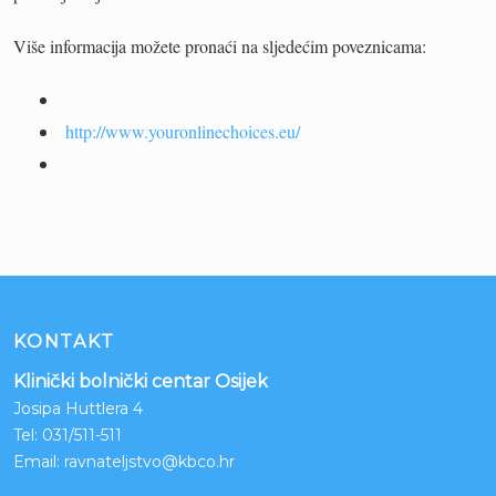
Više informacija možete pronaći na sljedećim poveznicama:
http://www.youronlinechoices.eu/
KONTAKT
Klinički bolnički centar Osijek
Josipa Huttlera 4
Tel:
031/511-511
Email:
ravnateljstvo@kbco.hr