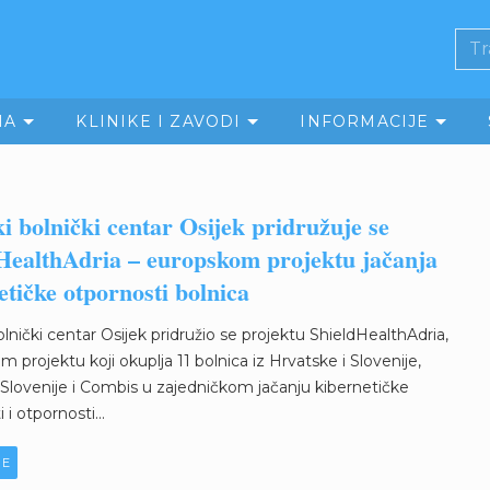
MA
KLINIKE I ZAVODI
INFORMACIJE
ki bolnički centar Osijek pridružuje se
HealthAdria – europskom projektu jačanja
etičke otpornosti bolnica
bolnički centar Osijek pridružio se projektu ShieldHealthAdria,
 projektu koji okuplja 11 bolnica iz Hrvatske i Slovenije,
Slovenije i Combis u zajedničkom jačanju kibernetičke
 i otpornosti...
JE