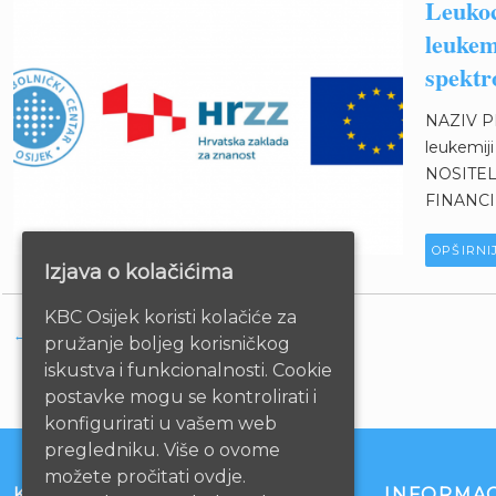
Leukoc
leukem
spektr
NAZIV PRO
leukemij
NOSITELJ
FINANCIR
OPŠIRNI
Izjava o kolačićima
KBC Osijek koristi kolačiće za
←
STARIJE
pružanje boljeg korisničkog
iskustva i funkcionalnosti. Cookie
postavke mogu se kontrolirati i
konfigurirati u vašem web
pregledniku. Više o ovome
možete pročitati ovdje.
KONTAKT
INFORMAC