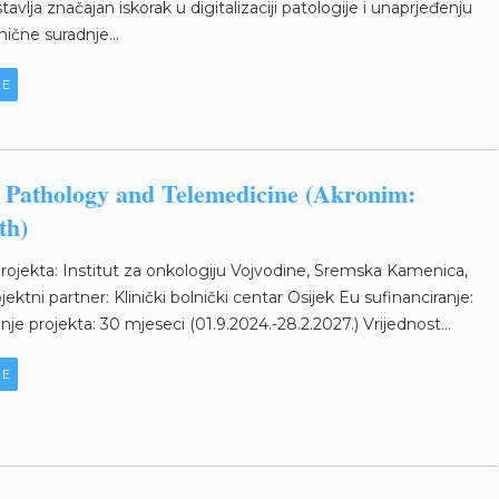
stavlja značajan iskorak u digitalizaciji patologije i unaprjeđenju
ične suradnje...
JE
l Pathology and Telemedicine (Akronim:
th)
projekta: Institut za onkologiju Vojvodine, Sremska Kamenica,
ojektni partner: Klinički bolnički centar Osijek Eu sufinanciranje:
nje projekta: 30 mjeseci (01.9.2024.-28.2.2027.) Vrijednost...
JE