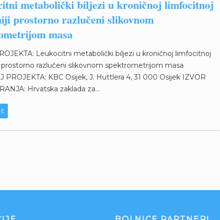
itni metabolički biljezi u kroničnoj limfocitnoj
iji prostorno razlučeni slikovnom
ometrijom masa
JEKTA: Leukocitni metabolički biljezi u kroničnoj limfocitnoj
i prostorno razlučeni slikovnom spektrometrijom masa
 PROJEKTA: KBC Osijek, J. Huttlera 4, 31 000 Osijek IZVOR
ANJA: Hrvatska zaklada za...
JE
IJE
BOLNICE PARTNERI