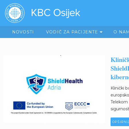
NOVOSTI
VODIČ ZA PACIJENTE
O NA
Klinič
Shield
kibern
Klinički 
europskom
Telekom 
sigurnosti
OPŠIRNI