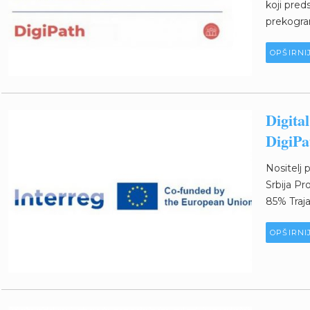
koji pred
prekogran
OPŠIRNI
Digita
DigiPa
Nositelj 
Srbija Pr
85% Traja
OPŠIRNI