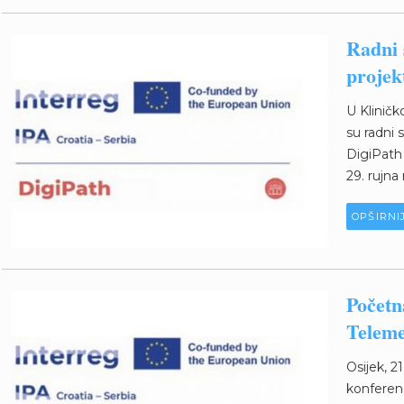
Radni 
projek
U Kliničk
su radni 
DigiPath 
29. rujna 
OPŠIRNI
Početn
Teleme
Osijek, 2
konferenc