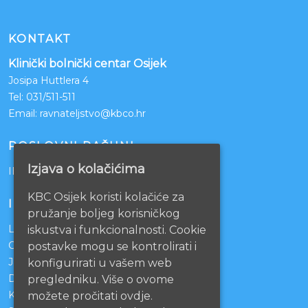
KONTAKT
Klinički bolnički centar Osijek
Josipa Huttlera 4
Tel:
031/511-511
Email:
ravnateljstvo@kbco.hr
POSLOVNI RAČUNI
Izjava o kolačićima
IBAN: HR1210010051863000160
KBC Osijek koristi kolačiće za
INFORMACIJE
pružanje boljeg korisničkog
Lista čekanja
iskustva i funkcionalnosti. Cookie
Centralno naručivanje pacijenata
postavke mogu se kontrolirati i
Javna nabava
konfigurirati u vašem web
Darivanje krvi
pregledniku. Više o ovome
KBCO Webmail
možete pročitati ovdje.