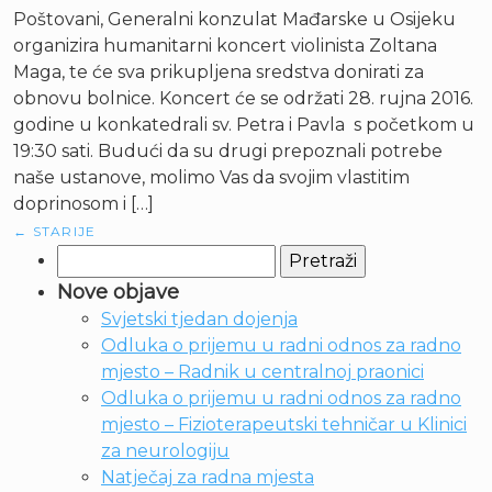
Poštovani, Generalni konzulat Mađarske u Osijeku
organizira humanitarni koncert violinista Zoltana
Maga, te će sva prikupljena sredstva donirati za
obnovu bolnice. Koncert će se održati 28. rujna 2016.
godine u konkatedrali sv. Petra i Pavla s početkom u
19:30 sati. Budući da su drugi prepoznali potrebe
naše ustanove, molimo Vas da svojim vlastitim
doprinosom i […]
←
STARIJE
Pretraži:
Nove objave
Svjetski tjedan dojenja
Odluka o prijemu u radni odnos za radno
mjesto – Radnik u centralnoj praonici
Odluka o prijemu u radni odnos za radno
mjesto – Fizioterapeutski tehničar u Klinici
za neurologiju
Natječaj za radna mjesta