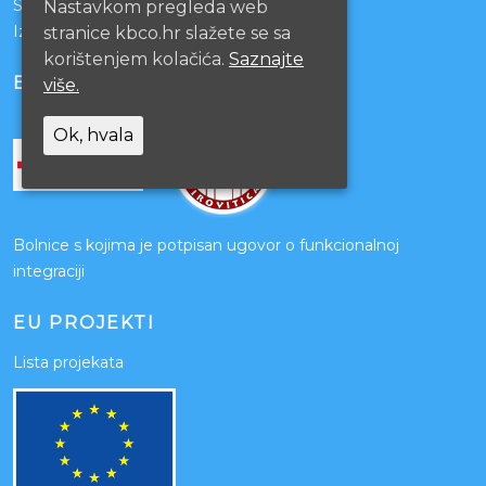
Sestrinstvo KBC Osijek
Nastavkom pregleda web
Izjava o pristupačnosti mrežnih stranica
stranice kbco.hr slažete se sa
korištenjem kolačića.
Saznajte
BOLNICE PARTNERI
više.
Ok, hvala
Bolnice s kojima je potpisan ugovor o funkcionalnoj
integraciji
EU PROJEKTI
Lista projekata