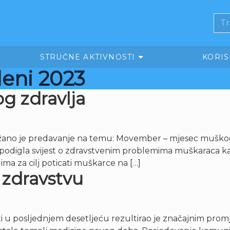
STRUČNE AKTIVNOSTI
KORI
deni 2023
 zdravlja
održano je predavanje na temu: Movember – mjesec muško
odigla svijest o zdravstvenim problemima muškaraca kao
a za cilj poticati muškarce na […]
 zdravstvu
i u posljednjem desetljeću rezultirao je značajnim promje