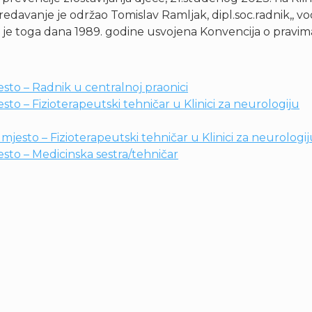
avanje je održao Tomislav Ramljak, dipl.soc.radnik,, vodi
 je toga dana 1989. godine usvojena Konvencija o pravima
sto – Radnik u centralnoj praonici
to – Fizioterapeutski tehničar u Klinici za neurologiju
jesto – Fizioterapeutski tehničar u Klinici za neurologi
sto – Medicinska sestra/tehničar