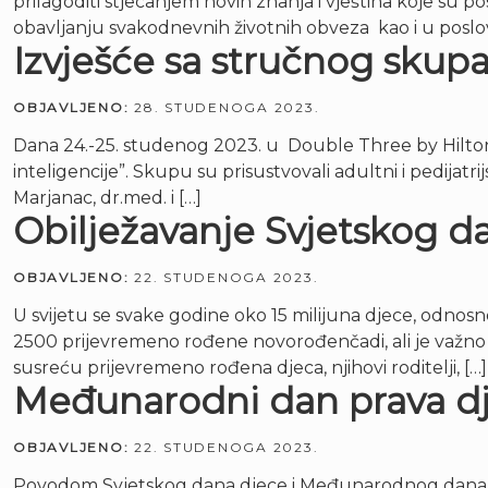
prilagoditi stjecanjem novih znanja i vještina koje su
obavljanju svakodnevnih životnih obveza kao i u poslov
Izvješće sa stručnog skupa
OBJAVLJENO:
28. STUDENOGA 2023.
Dana 24.-25. studenog 2023. u Double Three by Hilto
inteligencije”. Skupu su prisustvovali adultni i pedijatri
Marjanac, dr.med. i […]
Obilježavanje Svjetskog 
OBJAVLJENO:
22. STUDENOGA 2023.
U svijetu se svake godine oko 15 milijuna djece, odnosn
2500 prijevremeno rođene novorođenčadi, ali je važno n
susreću prijevremeno rođena djeca, njihovi roditelji, […]
Međunarodni dan prava dj
OBJAVLJENO:
22. STUDENOGA 2023.
Povodom Svjetskog dana djece i Međunarodnog dana prev