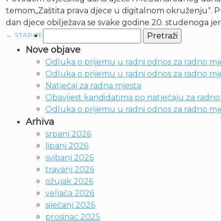
temom„Zaštita prava djece u digitalnom okruženju“. Pred
dan djece obilježava se svake godine 20. studenoga jer
Pretraži:
←
STARIJE
Nove objave
Odluka o prijemu u radni odnos za radno mje
Odluka o prijemu u radni odnos za radno mjes
Natječaj za radna mjesta
Obavijest kandidatima po natječaju za radno m
Odluka o prijemu u radni odnos za radno mje
Arhiva
srpanj 2026
lipanj 2026
svibanj 2026
travanj 2026
ožujak 2026
veljača 2026
siječanj 2026
prosinac 2025