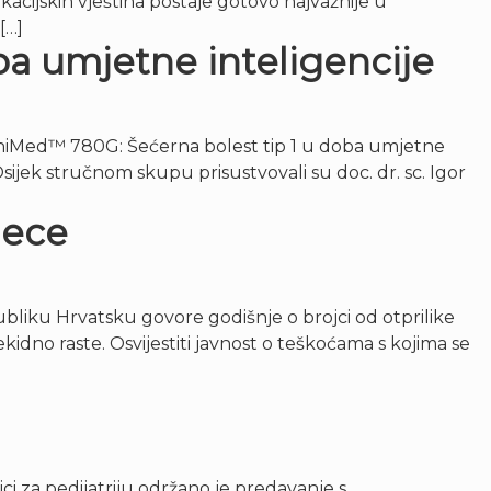
acijskih vještina postaje gotovo najvažnije u
[…]
ba umjetne inteligencije
iniMed™ 780G: Šećerna bolest tip 1 u doba umjetne
C Osijek stručnom skupu prisustvovali su doc. dr. sc. Igor
jece
ubliku Hrvatsku govore godišnje o brojci od otprilike
dno raste. Osvijestiti javnost o teškoćama s kojima se
 za pedijatriju održano je predavanje s