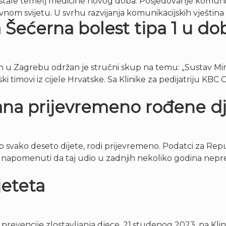
 postale temelj medicine novog doba. Posjedovanje komunik
nom svijetu. U svrhu razvijanja komunikacijskih vještina 
 Šećerna bolest tipa 1 u do
n u Zagrebu održan je stručni skup na temu: „Sustav M
jski timovi iz cijele Hrvatske. Sa Klinike za pedijatriju KB
dana prijevremeno rođene d
o svako deseto dijete, rodi prijevremeno. Podatci za Rep
apomenuti da taj udio u zadnjih nekoliko godina nepreki
eteta
encije zlostavljanja djece, 21.studenog 2023. na Klinici