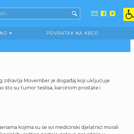
Ope
SNO
POVRATAK NA KBCO
g zdravlja Movember je događaj koji uključuje
 što su tumor testisa, karcinom prostate i
nama kojima su se svi medicinski djelatnici morali