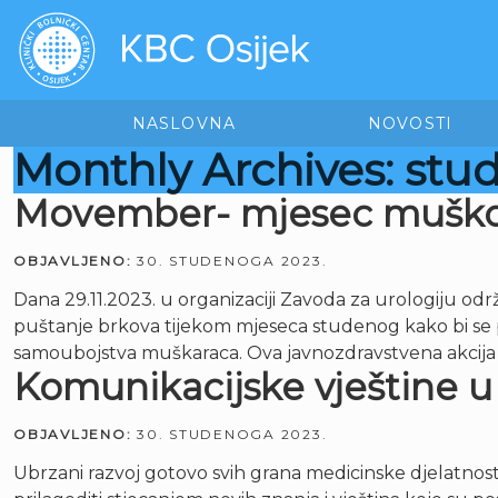
NASLOVNA
NOVOSTI
Monthly Archives: stu
Movember- mjesec muškog
OBJAVLJENO:
30. STUDENOGA 2023.
Dana 29.11.2023. u organizaciji Zavoda za urologiju 
puštanje brkova tijekom mjeseca studenog kako bi se p
samoubojstva muškaraca. Ova javnozdravstvena akcija im
Komunikacijske vještine u
OBJAVLJENO:
30. STUDENOGA 2023.
Ubrzani razvoj gotovo svih grana medicinske djelatnost