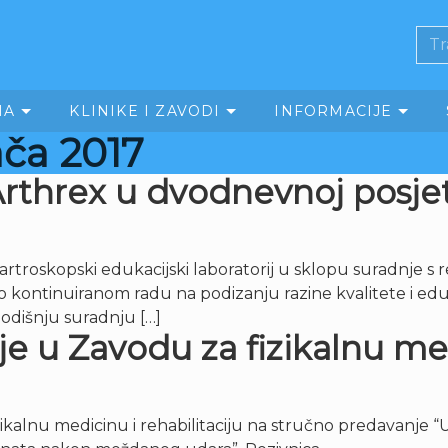
MA
KLINIKE I ZAVODI
INFORMACIJE
ača 2017
 Arthrex u dvodnevnoj posje
ilni artroskopski edukacijski laboratorij u sklopu surad
 o kontinuiranom radu na podizanju razine kvalitete i ed
odišnju suradnju […]
e u Zavodu za fizikalnu med
zikalnu medicinu i rehabilitaciju na stručno predavanje