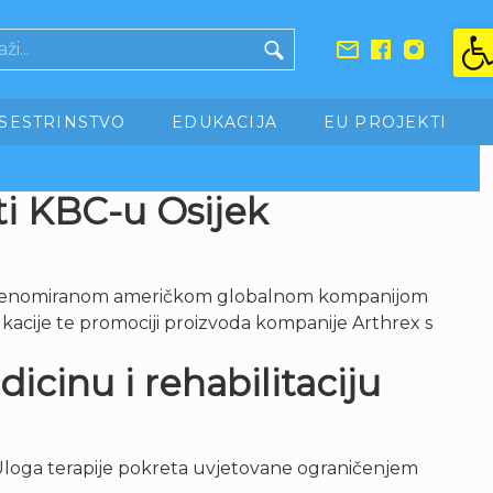
Ope
SESTRINSTVO
EDUKACIJA
EU PROJEKTI
ti KBC-u Osijek
nje s renomiranom američkom globalnom kompanijom
ukacije te promociji proizvoda kompanije Arthrex s
icinu i rehabilitaciju
 “Uloga terapije pokreta uvjetovane ograničenjem