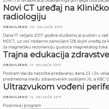
(CIMT) u rehabilitaciji oslabljenoga gornjega uda pac
Novi CT uređaj na Kliničko
radiologiju
OBJAVLJENO:
20. VELJAČE 2017.
Dana 17. veljače 2017. godine službeno je pušten u rad
MDCT, uz već nedavno zanovljeni 128 slojni uređaj za k
za magnetsku rezonanciju gustoće magnetskog toka 3 
Trajna edukacija zdravst
OBJAVLJENO:
17. VELJAČE 2017.
Pozivam Vas da nazočite predavanju dana 23. i 24. veljač
predmetima među zdravstvenim osobljem JIL-a KBC Osij
Ultrazvukom vođeni perifern
OBJAVLJENO:
14. VELJAČE 2017.
Pozivnica i program