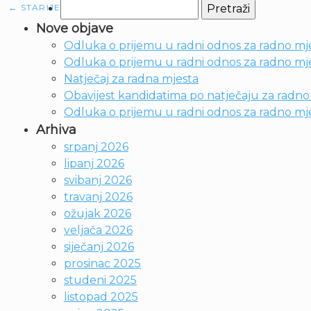
Pretraži:
←
STARIJE
Nove objave
Odluka o prijemu u radni odnos za radno mje
Odluka o prijemu u radni odnos za radno mjes
Natječaj za radna mjesta
Obavijest kandidatima po natječaju za radno m
Odluka o prijemu u radni odnos za radno mje
Arhiva
srpanj 2026
lipanj 2026
svibanj 2026
travanj 2026
ožujak 2026
veljača 2026
siječanj 2026
prosinac 2025
studeni 2025
listopad 2025