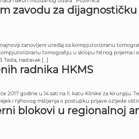
ijenata nakon moždanog udara”. Pozivnica
m zavodu za dijagnostičku 
 najnoviji zanovljeni uređaj za kompjutoriziranu tomograf
ompjutoriziranu tomografiju u sklopu hitnog prijema i o
Tesla, nastavak […]
venih radnika HKMS
e 2017 godine u 14 sati na II. katu Klinike za kirurgiju.
ek i njihovog mišljenja o postupku prijave ozljede ošt
i blokovi u regionalnoj anes