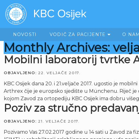
NOVOSTI
VODIČ ZA PACIJENTE
O NA
Monthly Archives: velj
Mobilni laboratorij tvrtke
OBJAVLJENO:
22. VELJAČE 2017.
KBC Osijek dana 20. i 21.veljače 2017. ugostio je mob
Arthrex čije je europsko sjedište u Münchenu. Riječ je
kojom Zavod za ortopediju KBC Osijek ima dobru višeg
Poziv za stručno predavanj
OBJAVLJENO:
21. VELJAČE 2017.
Pozivamo Vas 27.02.2017 godine u 14 sati u Zavod za fi