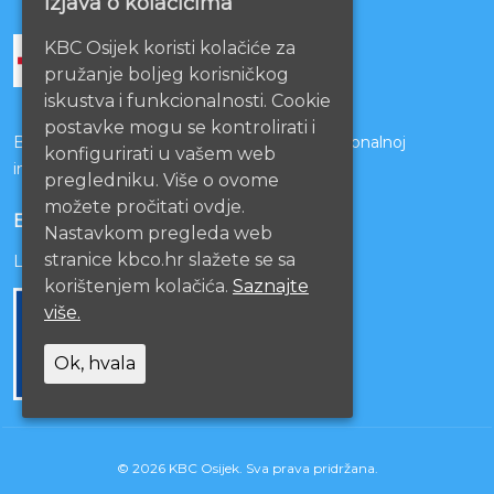
Izjava o kolačićima
KBC Osijek koristi kolačiće za
pružanje boljeg korisničkog
iskustva i funkcionalnosti. Cookie
postavke mogu se kontrolirati i
Bolnice s kojima je potpisan ugovor o funkcionalnoj
konfigurirati u vašem web
integraciji
pregledniku. Više o ovome
možete pročitati ovdje.
EU PROJEKTI
Nastavkom pregleda web
stranice kbco.hr slažete se sa
Lista projekata
korištenjem kolačića.
Saznajte
više.
Ok, hvala
© 2026 KBC Osijek. Sva prava pridržana.