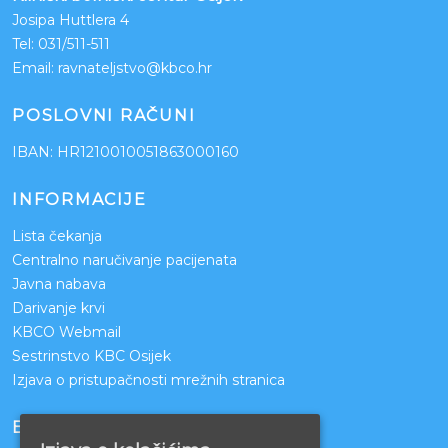
Josipa Huttlera 4
Tel:
031/511-511
Email:
ravnateljstvo@kbco.hr
POSLOVNI RAČUNI
IBAN: HR1210010051863000160
INFORMACIJE
Lista čekanja
Centralno naručivanje pacijenata
Javna nabava
Darivanje krvi
KBCO Webmail
Sestrinstvo KBC Osijek
Izjava o pristupačnosti mrežnih stranica
BOLNICE PARTNERI