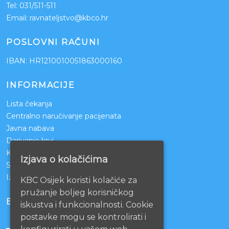
Tel:
031/511-511
Email:
ravnateljstvo@kbco.hr
POSLOVNI RAČUNI
IBAN: HR1210010051863000160
INFORMACIJE
Lista čekanja
Centralno naručivanje pacijenata
Javna nabava
Darivanje krvi
KBCO Webmail
Izjava o kolačićima
Sestrinstvo KBC Osijek
Izjava o pristupačnosti mrežnih stranica
KBC Osijek koristi kolačiće za
pružanje boljeg korisničkog
BOLNICE PARTNERI
iskustva i funkcionalnosti. Cookie
postavke mogu se kontrolirati i