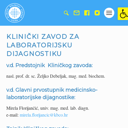
Ope
KLINIČKI ZAVOD ZA
LABORATORIJSKU
DIJAGNOSTIKU
v.d. Predstojnik Kliničkog zavoda:
nasl. prof. dr. sc. Željko Debeljak
, mag. med. biochem.
v.d. Glavni prvostupnik medicinsko-
laboratorijske dijagnostike:
Mirela Florijančić, univ. mag. med. lab. diagn.
e-mail:
mirela.florijancic@kbco.hr