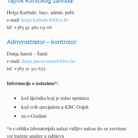
Tajnik Kliničkog zavoda:
Helga Kurbalić, bacc. admin. publ.
e-mail:
helga.kurbalic@kbco.hr
tel: +385 91 460 05 06
Administrator – kontrolor:
Dunja Janoši – Šariri
e-mail:
dunja.janosi-sariri@kbco.hr
tel: +385 31 511 632
Informacije o nalazima*:
kod liječnika koji je izdao uputnicu
kod svih specijalista u KBC Osijek
na e-Građani
*u e-obliku laboratorijski nalazi vidljivi nakon što su završene
sve tražene analize u zahtjevu