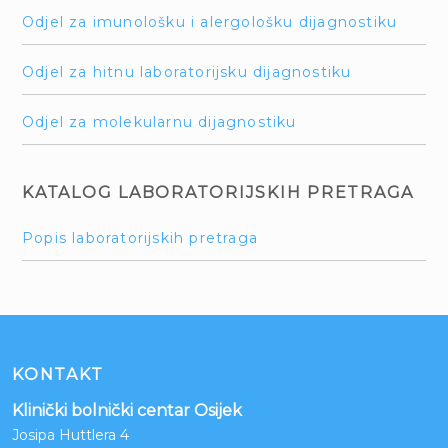
Odjel za imunološku i alergološku dijagnostiku
Odjel za hitnu laboratorijsku dijagnostiku
Odjel za molekularnu dijagnostiku
KATALOG LABORATORIJSKIH PRETRAGA
Popis laboratorijskih pretraga
KONTAKT
Klinički bolnički centar Osijek
Josipa Huttlera 4