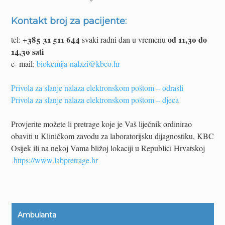
Kontakt broj za pacijente:
385 31 511 644
od 11,30 do
tel: +
svaki radni dan u vremenu
14,30 sati
e- mail:
biokemija-nalazi@kbco.hr
Privola za slanje nalaza elektronskom poštom – odrasli
Privola za slanje nalaza elektronskom poštom – djeca
Provjerite možete li pretrage koje je Vaš liječnik ordinirao
obaviti u Kliničkom zavodu za laboratorijsku dijagnostiku, KBC
Osijek ili na nekoj Vama bližoj lokaciji u Republici Hrvatskoj
https://www.labpretrage.hr
Ambulanta