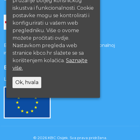
pružanje boljeg korisničkog
iskustva i funkcionalnosti. Cookie
postavke mogu se kontrolirati i
konfigurirati u vašem web
pregledniku. Više o ovome
možete pročitati ovdje.
Nastavkom pregleda web
Bolnice s kojima je potpisan ugovor o funkcionalnoj
stranice kbco.hr slažete se sa
integraciji
korištenjem kolačića.
Saznajte
EU PROJEKTI
više.
Lista projekata
Ok, hvala
© 2026 KBC Osijek. Sva prava pridržana.