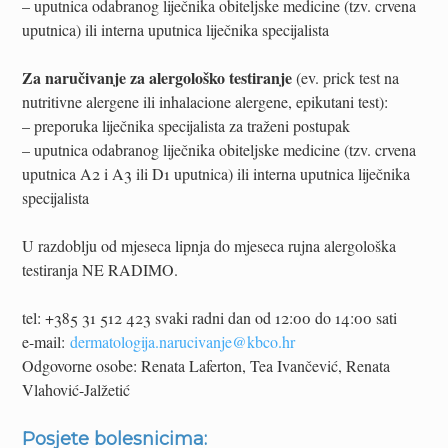
– uputnica odabranog liječnika obiteljske medicine (tzv. crvena
uputnica) ili interna uputnica liječnika specijalista
Za naručivanje za alergološko testiranje
(ev. prick test na
nutritivne alergene ili inhalacione alergene, epikutani test):
– preporuka liječnika specijalista za traženi postupak
– uputnica odabranog liječnika obiteljske medicine (tzv. crvena
uputnica A2 i A3 ili D1 uputnica) ili interna uputnica liječnika
specijalista
U razdoblju od mjeseca lipnja do mjeseca rujna alergološka
testiranja NE RADIMO.
tel: +385 31 512 423 svaki radni dan od 12:00 do 14:00 sati
e-mail:
dermatologija.narucivanje@kbco.hr
Odgovorne osobe: Renata Laferton, Tea Ivančević, Renata
Vlahović-Jalžetić
Posjete bolesnicima: