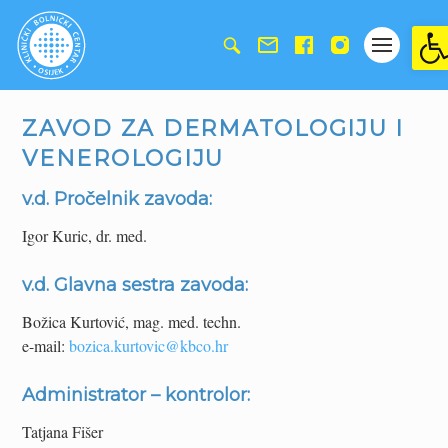
Ope
ZAVOD ZA DERMATOLOGIJU I
VENEROLOGIJU
v.d. Pročelnik zavoda:
Igor Kuric, dr. med.
v.d. Glavna sestra zavoda:
Božica Kurtović, mag. med. techn.
e-mail:
bozica.kurtovic@kbco.hr
Administrator – kontrolor:
Tatjana Fišer