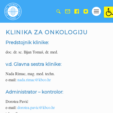
Ope
KLINIKA ZA ONKOLOGIJU
Predstojnik klinike:
doc. dr. sc. Ilijan Tomaš, dr. med.
v.d. Glavna sestra klinike:
Nada Rimac, mag. med. techn.
e-mail:
nada.rimac@kbco.hr
Administrator – kontrolor:
Dorotea Pavić
e-mail:
dorotea.pavic@kbco.hr