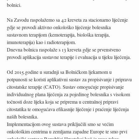
bolnici.
Na Zavodu raspolažemo sa 42 kreveta za stacionarno liječenje
gdje se provodi aktivno onkološko liječenje bolesnika
sustavnom terapijom (kemoterapija, biološka terapija,
imunoterapija) kao i radioterapijom.
Dnevna bolnica raspolaže s 13 kreveta gdje se prvenstveno
provodi aplikacija sustavne terapije i evaluacija u tijeku liječenja.
Od 2015.godine u suradnji sa Bolničkom ljekarnom u
potpunosti se koristi aplikativni sustav za propisivanje i pripravu
citostatske terapije (CATO). Sustav omogućuje propisivanje
individualnog plana liječenja za pojedinog bolesnika s visokom
točnosti doze lijeka koja se priprema u centralnoj pripravi
citostatika te omogućava efikasnije liječenje i praćenje liječenja
naših bolesnika.
Implementacijom ovog sustava priključili smo se većim
onkološkim centrima u zemljama zapadne Europe te smo prvi
onkološki centar u Republici Hrvatskoj koji je uveo takav