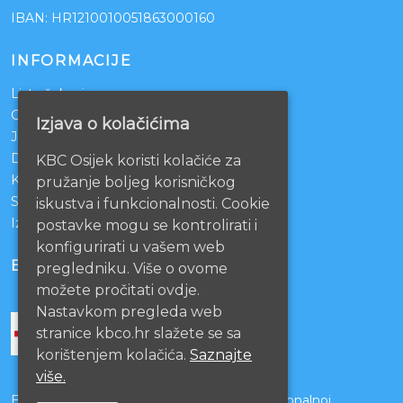
IBAN: HR1210010051863000160
INFORMACIJE
Lista čekanja
Centralno naručivanje pacijenata
Izjava o kolačićima
Javna nabava
Darivanje krvi
KBC Osijek koristi kolačiće za
KBCO Webmail
pružanje boljeg korisničkog
Sestrinstvo KBC Osijek
iskustva i funkcionalnosti. Cookie
Izjava o pristupačnosti mrežnih stranica
postavke mogu se kontrolirati i
konfigurirati u vašem web
BOLNICE PARTNERI
pregledniku. Više o ovome
možete pročitati ovdje.
Nastavkom pregleda web
stranice kbco.hr slažete se sa
korištenjem kolačića.
Saznajte
više.
Bolnice s kojima je potpisan ugovor o funkcionalnoj