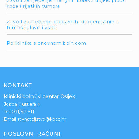
Zavod za liječenje malignih bolesti dojke, pluća,
kože i rijetkih tumora
Zavod za liječenje probavnih, urogenitalnih i
tumora glave i vrata
Poliklinika s dnevnom bolnicom
KONTAKT
Klinički bolnički centar Osijek
Josipa Huttlera 4
Tel:
031/511-511
Email:
ravnateljstvo@kbco.hr
POSLOVNI RAČUNI