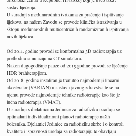
sustav liječenja.
U suradnji s međunarodnim tvrtkama za praćenje i ispitivanje
lijekova, na našem Zavodu se provode klinička istraživanja u
sklopu međunarodnih multicentričnih randomiziranih ispitivanja
novih lijekova.
Od 2011. godine provodi se konformalna 3D radioterapija uz
prethodnu simulaciju na CT simulatoru.
Nakon dugogodišnje pauze od 2015.godine provodi se liječenje
HDR brahiterapijom.
Od 2018. godine instaliran je trenutno najmoderniji linearni
akcelerator (VARIAN) u sustavu javnog zdravstva te se na
njemu provode najmodernije tehnike radioterapije kao što je
lučna radioterapija (VMAT).
U suradnji s djelatnicima Jedinice za radiofiziku izrađuju se
optimalani individualizirani planovi radioterapije naših
bolesnika. Djelatnici Jedinice za radiofiziku skrbe i o kontroli
kvalitete i ispravnosti uređaja za radioterapiju te obavljaju