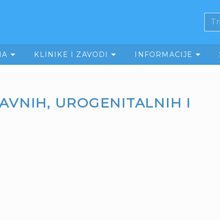
MA
KLINIKE I ZAVODI
INFORMACIJE
AVNIH, UROGENITALNIH I