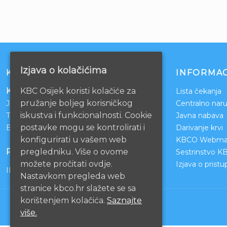
Izjava o kolačićima
KONTAKT
INFORMAC
KBC Osijek koristi kolačiće za
Klinički bolnički centar Osijek
Lista čekanja
pružanje boljeg korisničkog
Josipa Huttlera 4
Centralno naru
iskustva i funkcionalnosti. Cookie
Tel:
031/511-511
Javna nabava
postavke mogu se kontrolirati i
Email:
ravnateljstvo@kbco.hr
Darivanje krvi
konfigurirati u vašem web
KBCO Webmai
pregledniku. Više o ovome
POSLOVNI RAČUNI
Sestrinstvo K
možete pročitati ovdje.
Izjava o prist
IBAN: HR1210010051863000160
Nastavkom pregleda web
stranice kbco.hr slažete se sa
korištenjem kolačića.
Saznajte
više.