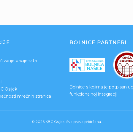
IJE
BOLNICE PARTNERI
čivanje pacijenata
l
Bolnice s kojima je potpisan u
BC Osijek
funkcionalnoj integraciji
upačnosti mrežnih stranica
© 2026 KBC Osijek. Sva prava pridržana.