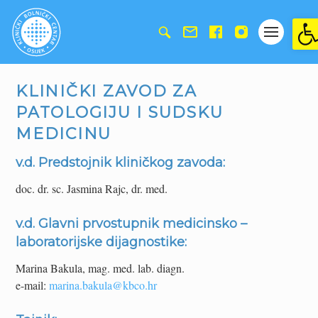
Ope
KLINIČKI ZAVOD ZA
PATOLOGIJU I SUDSKU
MEDICINU
v.d. Predstojnik kliničkog zavoda:
doc. dr. sc. Jasmina Rajc, dr. med.
v.d. Glavni prvostupnik medicinsko –
laboratorijske dijagnostike:
Marina Bakula, mag. med. lab. diagn.
e-mail:
marina.bakula@kbco.hr