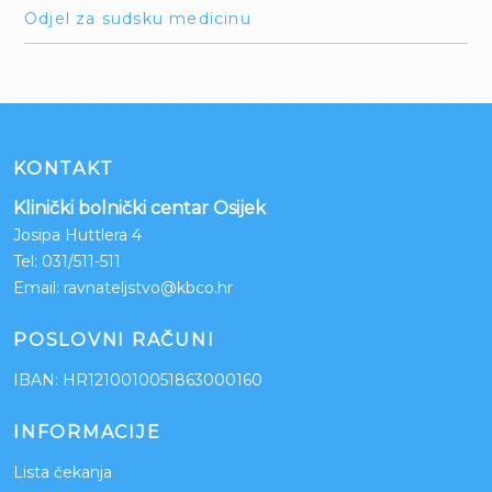
Odjel za sudsku medicinu
KONTAKT
Klinički bolnički centar Osijek
Josipa Huttlera 4
Tel:
031/511-511
Email:
ravnateljstvo@kbco.hr
POSLOVNI RAČUNI
IBAN: HR1210010051863000160
INFORMACIJE
Lista čekanja