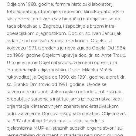
Odjelom 1968. godine, formira histološki laboratorij,
fotolaboratorij, otpočinje s redovitim kliničko-patološkim
sastancima, preuzima sav bioptički materijal koji se do
tada obrađivao u Zagrebu, i započinje s brzom intra-
operacijskom dijagnostikom. Doc. dr. sc. Ivan Jančuljak
jedan je od osnivača Studija medicine u Osijeku. U
kolovozu 1971. izgrađena je nova zgrada Odjela. Od 1984.
do 1989. godine Odjelom upravlja doc. dr. sc. Ante Trošić.
U to je vrijeme Odjel nabavio suvremenu opremu za
intraoperacijsku dijagnostiku. Dr. sc. Milanka Mrčela
rukovoditelj je Odjela od 1990. do 1991. godine, a prof. dr.
sc. Branko Dmitrović od 1991. godine. Uvode se
suvremene imunohistokemijske metode u rutinski rad,
produbljuje suradnja s institucijama iz inozemstva, kao i
orijentacija k intenzivnijem znanstveno-istraživačkom
radu. Za vrijeme Domovinskog rata djelatnici Odjela izvršili
su 997 obdukcija žrtava rata i u uskoj suradnji s
djelatnicima MUP-a i istražnih sudskih organa stvorili su
respektabilan dokument o stradanju nedužnog civilnog