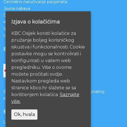
Centralno naručivanje pacijenata
Javna nabava
Darivanje krvi
Izjava o kolačićima
KBCO Webmail
Sestrinstvo KBC Osijek
KBC Osijek koristi kolačiće za
Izjava o pristupačnosti mrežnih stranica
pružanje boljeg korisničkog
iskustva i funkcionalnosti. Cookie
BOLNICE PARTNERI
postavke mogu se kontrolirati i
konfigurirati u vašem web
pregledniku. Više o ovome
možete pročitati ovdje.
Nastavkom pregleda web
stranice kbco.hr slažete se sa
Bolnice s kojima je potpisan ugovor o funkcionalnoj
korištenjem kolačića.
Saznajte
integraciji
više.
EU PROJEKTI
Ok, hvala
Lista projekata