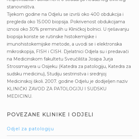
stanovništva.
Tijekom godine na Odjelu se izvrši oko 400 obdukcija i
pregleda oko 15.000 biopsija. Pokrivenost obdukcijama
iznosi oko 30% preminulih u Kliničkoj bolnici. U rješavanju
biopsija koriste se rutinske histokemijske i
imunohistokemijske metode, a uvodi se i elektronska
mikroskopija, FISH i CISH. Djelatnici Odjela su i predavači
na Medicinskom fakultetu Sveučilišta Josipa Jurja
Strossmayera u Osijeku (Katedra za patologiju, Katedra za
sudsku medicinu), Studiju sestrinstva i srednjoj
Medicinskoj školi. 2007. godine Odjelu je dodijeljen naziv
KLINIČKI ZAVOD ZA PATOLOGIJU I SUDSKU
MEDICINU.
POVEZANE KLINIKE I ODJELI
Odjel za patologiju