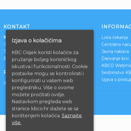
KONTAKT
INFORMAC
Klinički bolnički centar Osijek
Lista čekanja
Izjava o kolačićima
Josipa Huttlera 4
Centralno naru
Tel:
031/511-511
Javna nabava
KBC Osijek koristi kolačiće za
Email:
ravnateljstvo@kbco.hr
Darivanje krvi
pružanje boljeg korisničkog
KBCO Webmai
iskustva i funkcionalnosti. Cookie
POSLOVNI RAČUNI
Sestrinstvo K
postavke mogu se kontrolirati i
Izjava o prist
konfigurirati u vašem web
IBAN: HR1210010051863000160
pregledniku. Više o ovome
možete pročitati ovdje.
Nastavkom pregleda web
stranice kbco.hr slažete se sa
korištenjem kolačića.
Saznajte
više.