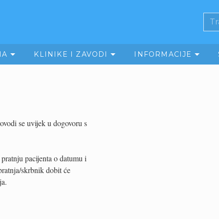
MA
KLINIKE I ZAVODI
INFORMACIJE
rovodi se uvijek u dogovoru s
 pratnju pacijenta o datumu i
pratnja/skrbnik dobit će
ja.