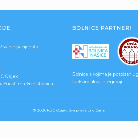
IJE
BOLNICE PARTNERI
čivanje pacijenata
l
Bolnice s kojima je potpisan u
BC Osijek
funkcionalnoj integraciji
upačnosti mrežnih stranica
© 2026 KBC Osijek. Sva prava pridržana.