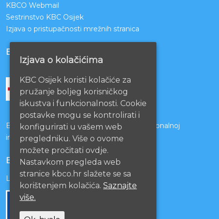
KBCO Webmail
Sestrinstvo KBC Osijek
Izjava o pristupačnosti mrežnih stranica
BOLNICE PARTNERI
Izjava o kolačićima
KBC Osijek koristi kolačiće za
pružanje boljeg korisničkog
iskustva i funkcionalnosti. Cookie
postavke mogu se kontrolirati i
Bolnice s kojima je potpisan ugovor o funkcionalnoj
konfigurirati u vašem web
integraciji
pregledniku. Više o ovome
možete pročitati ovdje.
EU PROJEKTI
Nastavkom pregleda web
stranice kbco.hr slažete se sa
Lista projekata
korištenjem kolačića.
Saznajte
više.