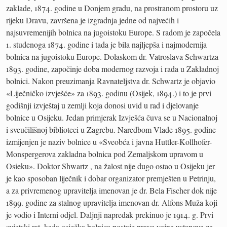
zaklade, 1874. godine u Donjem gradu, na prostranom prostoru uz
rijeku Dravu, završena je izgradnja jedne od najvećih i
najsuvremenijih bolnica na jugoistoku Europe. S radom je započela
1. studenoga 1874. godine i tada je bila najljepša i najmodernija
bolnica na jugoistoku Europe. Dolaskom dr. Vatroslava Schwartza
1893. godine, započinje doba modernog razvoja i rada u Zakladnoj
bolnici. Nakon preuzimanja Ravnateljstva dr. Schwartz je objavio
«Liječničko izvješće» za 1893. godinu (Osijek, 1894.) i to je prvi
godišnji izvještaj u zemlji koja donosi uvid u rad i djelovanje
bolnice u Osijeku. Jedan primjerak Izvješća čuva se u Nacionalnoj
i sveučilišnoj biblioteci u Zagrebu. Naredbom Vlade 1895. godine
izmijenjen je naziv bolnice u «Sveobća i javna Huttler-Kollhofer-
Monspergerova zakladna bolnica pod Zemaljskom upravom u
Osieku». Doktor Shwartz , na žalost nije dugo ostao u Osijeku jer
je kao sposoban liječnik i dobar organizator premješten u Petrinju,
a za privremenog upravitelja imenovan je dr. Bela Fischer dok nije
1899. godine za stalnog upravitelja imenovan dr. Alfons Muža koji
je vodio i Interni odjel. Daljnji napredak prekinuo je 1914. g. Prvi
svjetski rat, kada osječka bolnica postaje prava vojna ustanova za