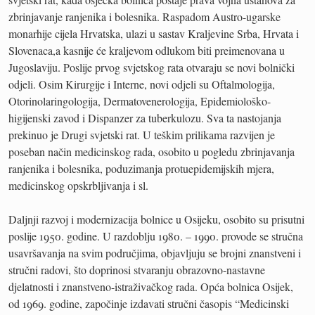
zbrinjavanje ranjenika i bolesnika. Raspadom Austro-ugarske
monarhije cijela Hrvatska, ulazi u sastav Kraljevine Srba, Hrvata i
Slovenaca,a kasnije će kraljevom odlukom biti preimenovana u
Jugoslaviju. Poslije prvog svjetskog rata otvaraju se novi bolnički
odjeli. Osim Kirurgije i Interne, novi odjeli su Oftalmologija,
Otorinolaringologija, Dermatovenerologija, Epidemiološko-
higijenski zavod i Dispanzer za tuberkulozu. Sva ta nastojanja
prekinuo je Drugi svjetski rat. U teškim prilikama razvijen je
poseban način medicinskog rada, osobito u pogledu zbrinjavanja
ranjenika i bolesnika, poduzimanja protuepidemijskih mjera,
medicinskog opskrbljivanja i sl.
Daljnji razvoj i modernizacija bolnice u Osijeku, osobito su prisutni
poslije 1950. godine. U razdoblju 1980. – 1990. provode se stručna
usavršavanja na svim područjima, objavljuju se brojni znanstveni i
stručni radovi, što doprinosi stvaranju obrazovno-nastavne
djelatnosti i znanstveno-istraživačkog rada. Opća bolnica Osijek,
od 1969. godine, započinje izdavati stručni časopis “Medicinski