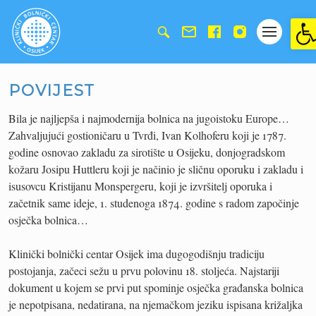
Ope
POVIJEST
Bila je najljepša i najmodernija bolnica na jugoistoku Europe…
Zahvaljujući gostioničaru u Tvrđi, Ivan Kolhoferu koji je 1787.
godine osnovao zakladu za sirotište u Osijeku, donjogradskom
kožaru Josipu Huttleru koji je načinio je sličnu oporuku i zakladu i
isusovcu Kristijanu Monspergeru, koji je izvršitelj oporuka i
začetnik same ideje, 1. studenoga 1874. godine s radom započinje
osječka bolnica…
Klinički bolnički centar Osijek ima dugogodišnju tradiciju
postojanja, začeci sežu u prvu polovinu 18. stoljeća. Najstariji
dokument u kojem se prvi put spominje osječka građanska bolnica
je nepotpisana, nedatirana, na njemačkom jeziku ispisana križaljka