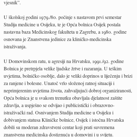
vjesnik”.
U školskoj godini 1979./80. počinje s nastavom prvi semestar
Studija medicine u Osijeku, te je Opća bolnica Osijek postala
nastavna baza Medicinskog fakulteta u Zagrebu, a 1980. godine
osnovana je Znanstvena jedinice za kliničko-medicinska
istraživanja.
U Domovinskom ratu, u agresiji na Hrvatsku, 1991./92. godine
Bolnica je pretrpjela velike ljudske žrtve i razaranja. U teškim
uvjetima, bolničko osoblje, dalo je veliki doprinos u liječenju i brizi
za ranjene i bolesne. Unatoč vrlo složenoj ratnoj situaciji i
neprimjerenim uvjetima života, zahvaljujući dobroj organiziranosti,
Opća bolnica je u svakom trenutku obavljala djelatnost zaštite
zdravlja, a uspješno se odvijao i publicistički i obrazovno-
istraživački rad. Osnivanjem Studija medicine u Osijeku i
dobivanjem statusa Kliničke bolnice, Osijek i istočna Hrvatska
dobili su moderan zdravstveni centar koji prati suvremena
znanstvena medicinska dostignuća u domovini i u svijetu.