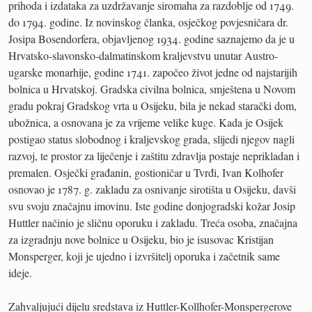
prihoda i izdataka za uzdržavanje siromaha za razdoblje od 1749.
do 1794. godine. Iz novinskog članka, osječkog povjesničara dr.
Josipa Bosendorfera, objavljenog 1934. godine saznajemo da je u
Hrvatsko-slavonsko-dalmatinskom kraljevstvu unutar Austro-
ugarske monarhije, godine 1741. započeo život jedne od najstarijih
bolnica u Hrvatskoj. Gradska civilna bolnica, smještena u Novom
gradu pokraj Gradskog vrta u Osijeku, bila je nekad starački dom,
ubožnica, a osnovana je za vrijeme velike kuge. Kada je Osijek
postigao status slobodnog i kraljevskog grada, slijedi njegov nagli
razvoj, te prostor za liječenje i zaštitu zdravlja postaje neprikladan i
premalen. Osječki građanin, gostioničar u Tvrđi, Ivan Kolhofer
osnovao je 1787. g. zakladu za osnivanje sirotišta u Osijeku, davši
svu svoju značajnu imovinu. Iste godine donjogradski kožar Josip
Huttler načinio je sličnu oporuku i zakladu. Treća osoba, značajna
za izgradnju nove bolnice u Osijeku, bio je isusovac Kristijan
Monsperger, koji je ujedno i izvršitelj oporuka i začetnik same
ideje.
Zahvaljujući dijelu sredstava iz Huttler-Kollhofer-Monspergerove