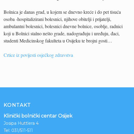
Bolnica je danas grad, u kojem se dnevno kreće i do pet tisuća
osoba -hospitalizirani bolesnici, njihove obitelji i prijatelji,
ambulantni bolesnici, bolesnici dnevne bolnice, osoblje, radnici
koji u Bolnici stalno nešto grade, nadograđuju i uređuju, đaci,
studenti Medicinskog fakulteta u Osijeku te brojni gosti…
Crtice iz povijesti osječkog zdravstva
KONTAKT
Klinički bolnički centar Osijek
Josipa Huttlera 4
Tel:
031/511-511