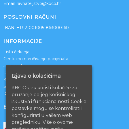
Email:
ravnateljstvo@kbco.hr
POSLOVNI RAČUNI
IBAN: HR1210010051863000160
INFORMACIJE
Lista čekanja
Centralno naručivanje pacijenata
Javna nabava
Darivanje krvi
Izjava o kolačićima
KBCO Webmail
Sestrinstvo KBC Osijek
KBC Osijek koristi kolačiće za
Izjava o pristupačnosti mrežnih stranica
pružanje boljeg korisničkog
iskustva i funkcionalnosti. Cookie
BOLNICE PARTNERI
postavke mogu se kontrolirati i
konfigurirati u vašem web
pregledniku. Više o ovome