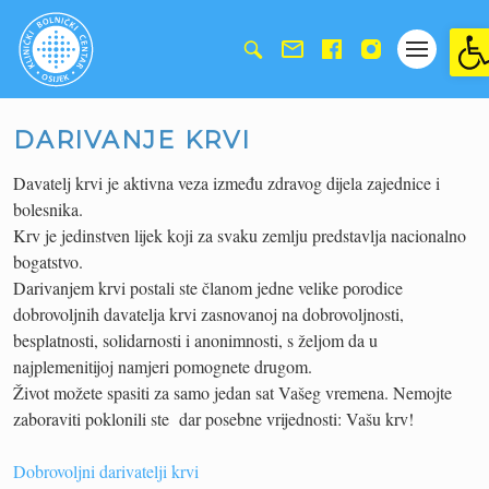
Ope
DARIVANJE KRVI
Davatelj krvi je aktivna veza između zdravog dijela zajednice i
bolesnika.
Krv je jedinstven lijek koji za svaku zemlju predstavlja nacionalno
bogatstvo.
Darivanjem krvi postali ste članom jedne velike porodice
dobrovoljnih davatelja krvi zasnovanoj na dobrovoljnosti,
besplatnosti, solidarnosti i anonimnosti, s željom da u
najplemenitijoj namjeri pomognete drugom.
Život možete spasiti za samo jedan sat Vašeg vremena. Nemojte
zaboraviti poklonili ste dar posebne vrijednosti: Vašu krv!
Dobrovoljni darivatelji krvi