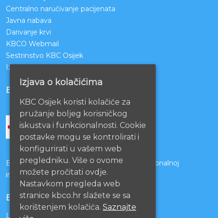
Centralno naručivanje pacijenata
Javna nabava
Darivanje krvi
KBCO Webmail
Sestrinstvo KBC Osijek
Izjava o pristupačnosti mrežnih stranica
Izjava o kolačićima
BOLNICE PARTNERI
KBC Osijek koristi kolačiće za
pružanje boljeg korisničkog
iskustva i funkcionalnosti. Cookie
postavke mogu se kontrolirati i
konfigurirati u vašem web
pregledniku. Više o ovome
Bolnice s kojima je potpisan ugovor o funkcionalnoj
možete pročitati ovdje.
integraciji
Nastavkom pregleda web
stranice kbco.hr slažete se sa
EU PROJEKTI
korištenjem kolačića.
Saznajte
Lista projekata