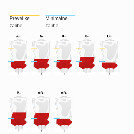
Prevelike
Minimalne
zalihe
zalihe
A+
A-
0+
0-
B+
B-
AB+
AB-