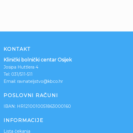
KONTAKT
Klinički bolnički centar Osijek
Josipa Huttlera 4
Tel:
031/511-511
Email:
ravnateljstvo@kbco.hr
POSLOVNI RAČUNI
IBAN: HR1210010051863000160
INFORMACIJE
Lista čekanja