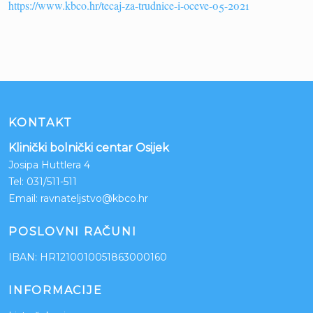
https://www.kbco.hr/tecaj-za-trudnice-i-oceve-05-2021
KONTAKT
Klinički bolnički centar Osijek
Josipa Huttlera 4
Tel:
031/511-511
Email:
ravnateljstvo@kbco.hr
POSLOVNI RAČUNI
IBAN: HR1210010051863000160
INFORMACIJE