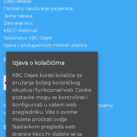
Lista čekanja
Centralno naručivanje pacijenata
Javna nabava
Darivanje krvi
KBCO Webmail
Sestrinstvo KBC Osijek
Izjava o pristupačnosti mrežnih stranica
BOLNICE PARTNERI
Izjava o kolačićima
KBC Osijek koristi kolačiće za
pružanje boljeg korisničkog
iskustva i funkcionalnosti. Cookie
postavke mogu se kontrolirati i
konfigurirati u vašem web
Bolnice s kojima je potpisan ugovor o funkcionalnoj
pregledniku. Više o ovome
integraciji
možete pročitati ovdje.
Nastavkom pregleda web
EU PROJEKTI
stranice kbco.hr slažete se sa