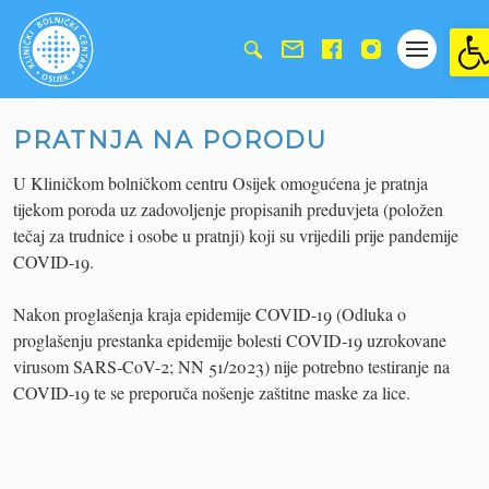
Ope
PRATNJA NA PORODU
U Kliničkom bolničkom centru Osijek omogućena je pratnja
tijekom poroda uz zadovoljenje propisanih preduvjeta (
položen
tečaj za trudnice i osobe u pratnji
) koji su vrijedili prije pandemije
COVID-19.
Nakon proglašenja kraja epidemije COVID-19 (Odluka o
proglašenju prestanka epidemije bolesti COVID-19 uzrokovane
virusom SARS-CoV-2; NN 51/2023)
nije potrebno testiranje na
COVID-19
te se
preporuča nošenje zaštitne maske za lice
.