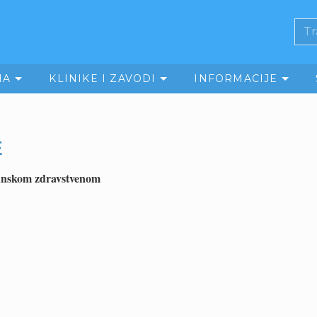
MA
KLINIKE I ZAVODI
INFORMACIJE
E
punskom zdravstvenom