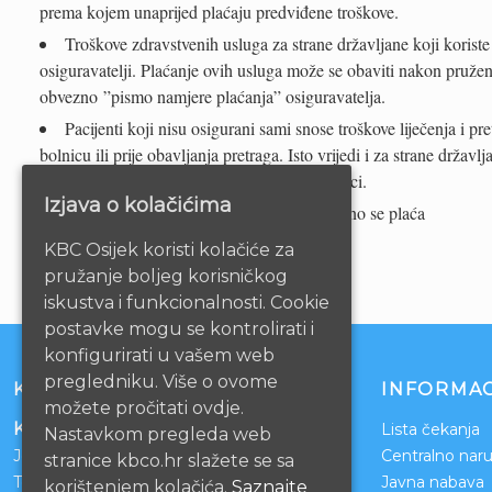
prema kojem unaprijed plaćaju predviđene troškove.
Troškove zdravstvenih usluga za strane državljane koji koriste
osiguravatelji. Plaćanje ovih usluga može se obaviti nakon pruže
obvezno ”pismo namjere plaćanja” osiguravatelja.
Pacijenti koji nisu osigurani sami snose troškove liječenja i pre
bolnicu ili prije obavljanja pretraga. Isto vrijedi i za strane državl
zdravstvene usluge koje se rade u našoj bolnici.
Izjava o kolačićima
Smještaj u bolničkim apartmanima posebno se plaća
KBC Osijek koristi kolačiće za
pružanje boljeg korisničkog
iskustva i funkcionalnosti. Cookie
postavke mogu se kontrolirati i
konfigurirati u vašem web
pregledniku. Više o ovome
KONTAKT
INFORMAC
možete pročitati ovdje.
Klinički bolnički centar Osijek
Lista čekanja
Nastavkom pregleda web
Josipa Huttlera 4
Centralno naru
stranice kbco.hr slažete se sa
Tel:
031/511-511
Javna nabava
korištenjem kolačića.
Saznajte