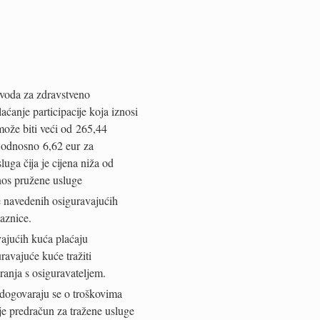
avoda za zdravstveno
ćanje participacije koja iznosi
ože biti veći od 265,44
, odnosno 6,62 eur za
uga čija je cijena niža od
nos pružene usluge
 navedenih osiguravajućih
aznice.
ajućih kuća plaćaju
avajuće kuće tražiti
anja s osiguravateljem.
i dogovaraju se o troškovima
e predračun za tražene usluge