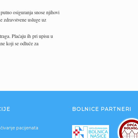
 putno osiguranja snose njihovi
ne zdravstvene usluge uz
traga. Plaćaju ih pri upisu u
jane koji se odluče za
IJE
BOLNICE PARTNERI
čivanje pacijenata