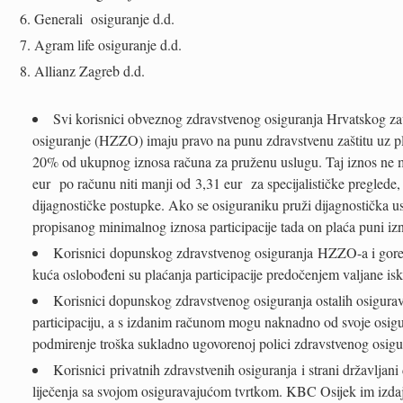
Generali osiguranje d.d.
Agram life osiguranje d.d.
Allianz Zagreb d.d.
Svi korisnici obveznog zdravstvenog osiguranja Hrvatskog z
osiguranje (HZZO) imaju pravo na punu zdravstvenu zaštitu uz pla
20% od ukupnog iznosa računa za pruženu uslugu. Taj iznos ne m
eur po računu niti manji od 3,31 eur za specijalističke preglede
dijagnostičke postupke. Ako se osiguraniku pruži dijagnostička usl
propisanog minimalnog iznosa participacije tada on plaća puni iz
Korisnici dopunskog zdravstvenog osiguranja HZZO-a i gore
kuća oslobođeni su plaćanja participacije predočenjem valjane isk
Korisnici dopunskog zdravstvenog osiguranja ostalih osigurav
participaciju, a s izdanim računom mogu naknadno od svoje osigur
podmirenje troška sukladno ugovorenoj polici zdravstvenog osigur
Korisnici privatnih zdravstvenih osiguranja i strani državljan
liječenja sa svojom osiguravajućom tvrtkom. KBC Osijek im izdaj