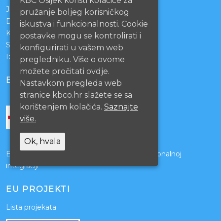
KBC Osijek koristi kolačiće za
Javna nabava
pružanje boljeg korisničkog
Darivanje krvi
iskustva i funkcionalnosti. Cookie
KBCO Webmail
postavke mogu se kontrolirati i
Sestrinstvo KBC Osijek
konfigurirati u vašem web
Izjava o pristupačnosti mrežnih stranica
pregledniku. Više o ovome
možete pročitati ovdje.
BOLNICE PARTNERI
Nastavkom pregleda web
stranice kbco.hr slažete se sa
korištenjem kolačića.
Saznajte
više.
Ok, hvala
Bolnice s kojima je potpisan ugovor o funkcionalnoj
integraciji
EU PROJEKTI
Lista projekata