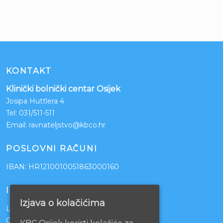
KONTAKT
Klinički bolnički centar Osijek
Josipa Huttlera 4
Tel:
031/511-511
Email:
ravnateljstvo@kbco.hr
POSLOVNI RAČUNI
IBAN: HR1210010051863000160
INFORMACIJE
Izjava o kolačićima
Lista čekanja
Centralno naručivanje pacijenata