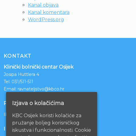
Kanal objava
Kanal komentara
WordPress.org
KONTAKT
Klinički bolnički centar Osijek
Josipa Huttlera 4
Tel:
031/511-511
Email:
ravnateljstvo@kbco.hr
Izjava o kolačićima
POSLOVNI RAČUNI
IBAN: HR1210010051863000160
KBC Osijek koristi kolačiće za
pružanje boljeg korisničkog
INFORMACIJE
iskustva i funkcionalnosti. Cookie