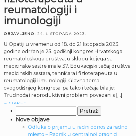
reumatologiji i
imunologiji
OBJAVLJENO:
24. LISTOPADA 2023.
U Opatiji u vremenu od 18. do 21 listopada 2023.
godine održan je 25. godišnji kongres Hrvatskoga
reumatološkoga društva, u sklopu kojega su
medicinske sestre imale 37. Edukacijski tečaj društva
medicinskih sestara, tehničara i fizioterapeuta u
reumatologiji i imunologiji. Glavna tema
ovogodišnjeg kongresa, pa tako i tečaja bila je:
Trudnoća i reproduktivni problemi povezani s […]
←
STARIJE
Pretraži:
Nove objave
Odluka o prijemu u radni odnos za radno
mjesto – Radnik u centralnoj praonici