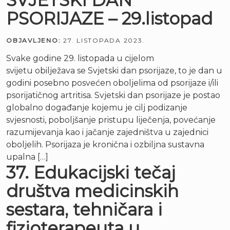
SVJETSKI DAN
PSORIJAZE – 29.listopad
OBJAVLJENO:
27. LISTOPADA 2023.
Svake godine 29. listopada u cijelom
svijetu obilježava se Svjetski dan psorijaze, to je dan u
godini posebno posvećen oboljelima od psorijaze i/ili
psorijatičnog artritisa. Svjetski dan psorijaze je postao
globalno događanje kojemu je cilj podizanje
svjesnosti, poboljšanje pristupu liječenja, povećanje
razumijevanja kao i jačanje zajedništva u zajednici
oboljelih. Psorijaza je kronična i ozbiljna sustavna
upalna […]
37. Edukacijski tečaj
društva medicinskih
sestara, tehničara i
fizioterapeuta u