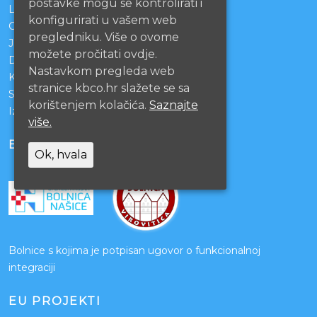
postavke mogu se kontrolirati i
Lista čekanja
konfigurirati u vašem web
Centralno naručivanje pacijenata
pregledniku. Više o ovome
Javna nabava
možete pročitati ovdje.
Darivanje krvi
Nastavkom pregleda web
KBCO Webmail
stranice kbco.hr slažete se sa
Sestrinstvo KBC Osijek
korištenjem kolačića.
Saznajte
Izjava o pristupačnosti mrežnih stranica
više.
BOLNICE PARTNERI
Ok, hvala
Bolnice s kojima je potpisan ugovor o funkcionalnoj
integraciji
EU PROJEKTI