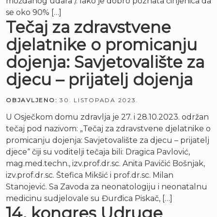
moždanog udara“/. Iako je dobro poznata činjenica da
se oko 90% […]
Tečaj za zdravstvene
djelatnike o promicanju
dojenja: Savjetovalište za
djecu – prijatelj dojenja
OBJAVLJENO:
30. LISTOPADA 2023.
U Osječkom domu zdravlja je 27. i 28.10.2023. održan
tečaj pod nazivom: „Tečaj za zdravstvene djelatnike o
promicanju dojenja: Savjetovalište za djecu – prijatelj
djece“ čiji su voditelji tečaja bili: Dragica Pavlović,
mag.med.techn., izv.prof.dr.sc. Anita Pavičić Bošnjak,
izv.prof.dr.sc. Štefica Mikšić i prof.dr.sc. Milan
Stanojević. Sa Zavoda za neonatologiju i neonatalnu
medicinu sudjelovale su Đurđica Piskač, […]
14. kongres Udruge