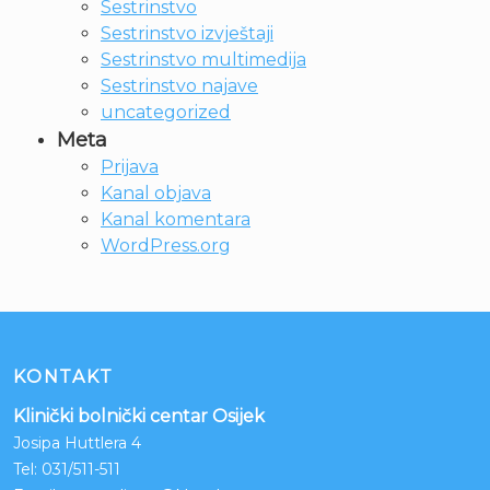
Sestrinstvo
Sestrinstvo izvještaji
Sestrinstvo multimedija
Sestrinstvo najave
uncategorized
Meta
Prijava
Kanal objava
Kanal komentara
WordPress.org
KONTAKT
Klinički bolnički centar Osijek
Josipa Huttlera 4
Tel:
031/511-511