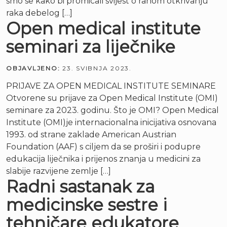
smo se kako bi promicali svijest o ranom otkrivanju
raka debelog […]
Open medical institute
seminari za liječnike
OBJAVLJENO:
23. SVIBNJA 2023.
PRIJAVE ZA OPEN MEDICAL INSTITUTE SEMINARE
Otvorene su prijave za Open Medical Institute (OMI)
seminare za 2023. godinu. Što je OMI? Open Medical
Institute (OMI)je internacionalna inicijativa osnovana
1993. od strane zaklade American Austrian
Foundation (AAF) s ciljem da se proširi i podupre
edukacija liječnika i prijenos znanja u medicini za
slabije razvijene zemlje […]
Radni sastanak za
medicinske sestre i
tehničare edukatore