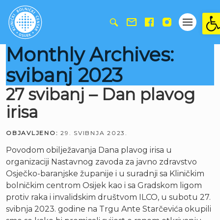
Ope
Monthly Archives:
svibanj 2023
27 svibanj – Dan plavog
irisa
OBJAVLJENO:
29. SVIBNJA 2023.
Povodom obilježavanja Dana plavog irisa u
organizaciji Nastavnog zavoda za javno zdravstvo
Osječko-baranjske županije i u suradnji sa Kliničkim
bolničkim centrom Osijek kao i sa Gradskom ligom
protiv raka i invalidskim društvom ILCO, u subotu 27.
svibnja 2023. godine na Trgu Ante Starčevića okupili