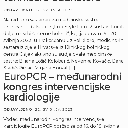
OBJAVLJENO:
22. SVIBNJA 2023.
Na radnom sastanku za medicinske sestre i
tehničare edukatore „FreeStyle Libre 2 sustav- korak
dalje u skrbi šećerne bolesti“, koji je održan 19.- 20.
svibnja 2023. u Trakošćanu uz veliki broj medicinskih
sestara iz cijele Hrvatske, iz Kliničkog bolničkog
centra Osijek aktivno su sudjelovale medicinske
sestre: Biljana Lošić Kolobarić, Nevenka Kovačić, Daria
Sladić-Rimac, Mirjana Horvat […]
EuroPCR – međunarodni
kongres intervencijske
kardiologije
OBJAVLJENO:
22. SVIBNJA 2023.
Vodeći međunarodni kongres intervencijske
kardiologije EuroPCR održao se od 16. do 19. svibnja