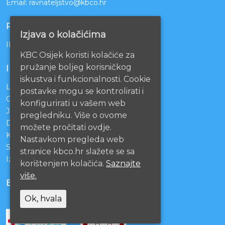
Email:
ravnateljstvo@kbco.hr
POSLOVNI RAČUNI
Izjava o kolačićima
IBAN: HR1210010051863000160
KBC Osijek koristi kolačiće za
pružanje boljeg korisničkog
INFORMACIJE
iskustva i funkcionalnosti. Cookie
Lista čekanja
postavke mogu se kontrolirati i
Centralno naručivanje pacijenata
konfigurirati u vašem web
Javna nabava
pregledniku. Više o ovome
Darivanje krvi
možete pročitati ovdje.
KBCO Webmail
Nastavkom pregleda web
Sestrinstvo KBC Osijek
stranice kbco.hr slažete se sa
Izjava o pristupačnosti mrežnih stranica
korištenjem kolačića.
Saznajte
više.
BOLNICE PARTNERI
Ok, hvala