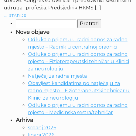
stolove. Kongres su uveličali i predstavnici sestrinskih
udruga i profesija. Predsjednik HKMS […]
←
STARIJE
Pretraži:
Nove objave
Odluka o prijemu u radni odnos za radno
mjesto – Radnik u centralnoj praonici
Odluka o prijemu u radni odnos za radno
mjesto – Fizioterapeutski tehničar u Klinici
za neurologiju
Natječaj za radna mjesta
Obavijest kandidatima po natječaju za
radno mjesto – Fizioterapeutski tehničar u
Klinici za neurologiju
Odluka o prijemu u radni odnos za radno
mjesto – Medicinska sestra/tehničar
Arhiva
srpanj 2026
lipanj 2026