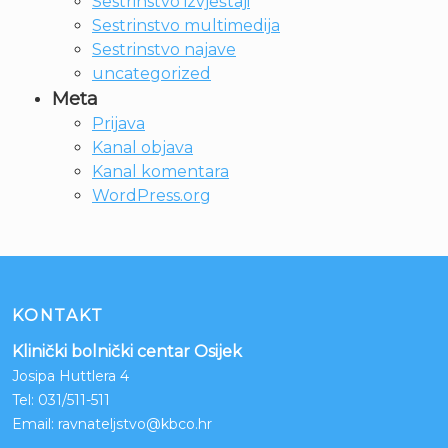
Sestrinstvo izvještaji
Sestrinstvo multimedija
Sestrinstvo najave
uncategorized
Meta
Prijava
Kanal objava
Kanal komentara
WordPress.org
KONTAKT
Klinički bolnički centar Osijek
Josipa Huttlera 4
Tel:
031/511-511
Email:
ravnateljstvo@kbco.hr