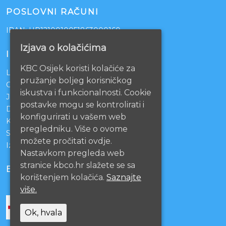
POSLOVNI RAČUNI
IBAN: HR1210010051863000160
Izjava o kolačićima
INFORMACIJE
KBC Osijek koristi kolačiće za
Lista čekanja
pružanje boljeg korisničkog
Centralno naručivanje pacijenata
iskustva i funkcionalnosti. Cookie
Javna nabava
postavke mogu se kontrolirati i
Darivanje krvi
konfigurirati u vašem web
KBCO Webmail
pregledniku. Više o ovome
Sestrinstvo KBC Osijek
možete pročitati ovdje.
Izjava o pristupačnosti mrežnih stranica
Nastavkom pregleda web
stranice kbco.hr slažete se sa
BOLNICE PARTNERI
korištenjem kolačića.
Saznajte
više.
Ok, hvala