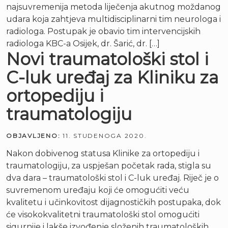
najsuvremenija metoda liječenja akutnog moždanog
udara koja zahtjeva multidisciplinarni tim neurologa i
radiologa. Postupak je obavio tim intervencijskih
radiologa KBC-a Osijek, dr. Šarić, dr. […]
Novi traumatološki stol i
C-luk uređaj za Kliniku za
ortopediju i
traumatologiju
OBJAVLJENO:
11. STUDENOGA 2020.
Nakon dobivenog statusa Klinike za ortopediju i
traumatologiju, za uspješan početak rada, stigla su
dva dara – traumatološki stol i C-luk uređaj. Riječ je o
suvremenom uređaju koji će omogućiti veću
kvalitetu i učinkovitost dijagnostičkih postupaka, dok
će visokokvalitetni traumatološki stol omogućiti
sigurnije i lakše izvođenje složenih traumatoloških