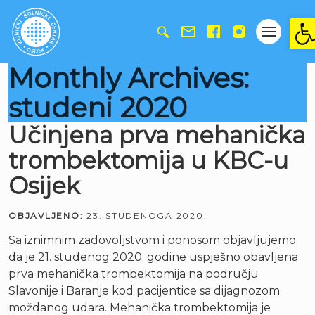
Ope
Monthly Archives:
studeni 2020
Učinjena prva mehanička
trombektomija u KBC-u
Osijek
OBJAVLJENO:
23. STUDENOGA 2020.
Sa iznimnim zadovoljstvom i ponosom objavljujemo
da je 21. studenog 2020. godine uspješno obavljena
prva mehanička trombektomija na području
Slavonije i Baranje kod pacijentice sa dijagnozom
moždanog udara. Mehanička trombektomija je