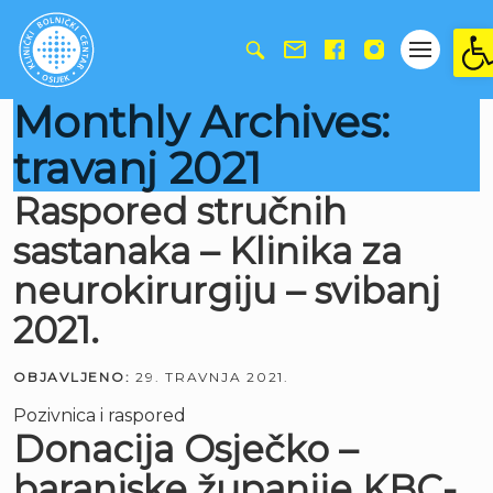
Ope
Monthly Archives:
travanj 2021
Raspored stručnih
sastanaka – Klinika za
neurokirurgiju – svibanj
2021.
OBJAVLJENO:
29. TRAVNJA 2021.
Pozivnica i raspored
Donacija Osječko –
baranjske županije KBC-