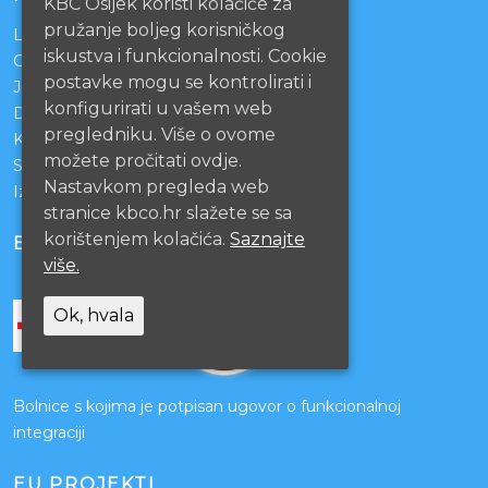
KBC Osijek koristi kolačiće za
pružanje boljeg korisničkog
Lista čekanja
iskustva i funkcionalnosti. Cookie
Centralno naručivanje pacijenata
postavke mogu se kontrolirati i
Javna nabava
konfigurirati u vašem web
Darivanje krvi
pregledniku. Više o ovome
KBCO Webmail
možete pročitati ovdje.
Sestrinstvo KBC Osijek
Nastavkom pregleda web
Izjava o pristupačnosti mrežnih stranica
stranice kbco.hr slažete se sa
korištenjem kolačića.
Saznajte
BOLNICE PARTNERI
više.
Ok, hvala
Bolnice s kojima je potpisan ugovor o funkcionalnoj
integraciji
EU PROJEKTI