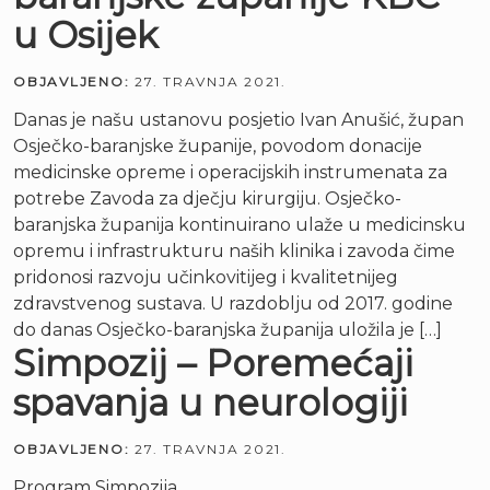
u Osijek
OBJAVLJENO:
27. TRAVNJA 2021.
Danas je našu ustanovu posjetio Ivan Anušić, župan
Osječko-baranjske županije, povodom donacije
medicinske opreme i operacijskih instrumenata za
potrebe Zavoda za dječju kirurgiju. Osječko-
baranjska županija kontinuirano ulaže u medicinsku
opremu i infrastrukturu naših klinika i zavoda čime
pridonosi razvoju učinkovitijeg i kvalitetnijeg
zdravstvenog sustava. U razdoblju od 2017. godine
do danas Osječko-baranjska županija uložila je […]
Simpozij – Poremećaji
spavanja u neurologiji
OBJAVLJENO:
27. TRAVNJA 2021.
Program Simpozija