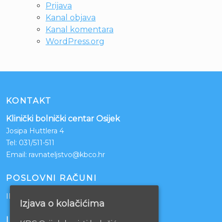
Prijava
Kanal objava
Kanal komentara
WordPress.org
KONTAKT
Klinički bolnički centar Osijek
Josipa Huttlera 4
Tel:
031/511-511
Email:
ravnateljstvo@kbco.hr
POSLOVNI RAČUNI
IBAN: HR1210010051863000160
Izjava o kolačićima
INFORMACIJE