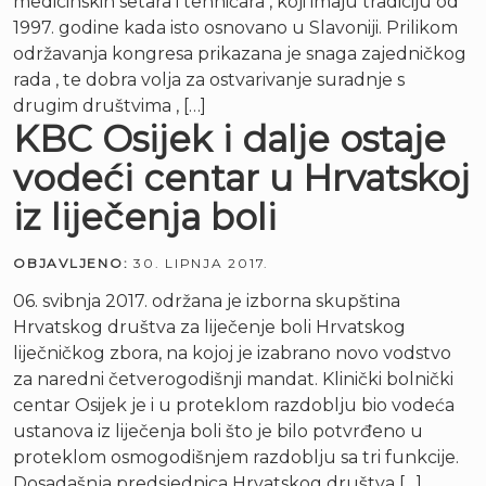
medicinskih setara i tehničara , koji imaju tradiciju od
1997. godine kada isto osnovano u Slavoniji. Prilikom
održavanja kongresa prikazana je snaga zajedničkog
rada , te dobra volja za ostvarivanje suradnje s
drugim društvima , […]
KBC Osijek i dalje ostaje
vodeći centar u Hrvatskoj
iz liječenja boli
OBJAVLJENO:
30. LIPNJA 2017.
06. svibnja 2017. održana je izborna skupština
Hrvatskog društva za liječenje boli Hrvatskog
liječničkog zbora, na kojoj je izabrano novo vodstvo
za naredni četverogodišnji mandat. Klinički bolnički
centar Osijek je i u proteklom razdoblju bio vodeća
ustanova iz liječenja boli što je bilo potvrđeno u
proteklom osmogodišnjem razdoblju sa tri funkcije.
Dosadašnja predsjednica Hrvatskog društva […]