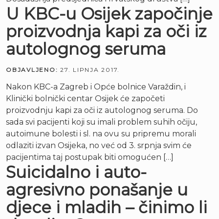
U KBC-u Osijek započinje
proizvodnja kapi za oči iz
autolognog seruma
OBJAVLJENO:
27. LIPNJA 2017.
Nakon KBC-a Zagreb i Opće bolnice Varaždin, i
Klinički bolnički centar Osijek će započeti
proizvodnju kapi za oči iz autolognog seruma. Do
sada svi pacijenti koji su imali problem suhih očiju,
autoimune bolesti i sl. na ovu su pripremu morali
odlaziti izvan Osijeka, no već od 3. srpnja svim će
pacijentima taj postupak biti omogućen […]
Suicidalno i auto-
agresivno ponašanje u
djece i mladih – činimo li