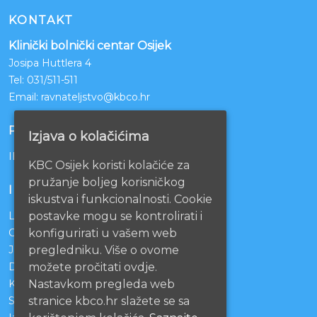
KONTAKT
Klinički bolnički centar Osijek
Josipa Huttlera 4
Tel:
031/511-511
Email:
ravnateljstvo@kbco.hr
POSLOVNI RAČUNI
Izjava o kolačićima
IBAN: HR1210010051863000160
KBC Osijek koristi kolačiće za
pružanje boljeg korisničkog
INFORMACIJE
iskustva i funkcionalnosti. Cookie
postavke mogu se kontrolirati i
Lista čekanja
konfigurirati u vašem web
Centralno naručivanje pacijenata
pregledniku. Više o ovome
Javna nabava
možete pročitati ovdje.
Darivanje krvi
Nastavkom pregleda web
KBCO Webmail
stranice kbco.hr slažete se sa
Sestrinstvo KBC Osijek