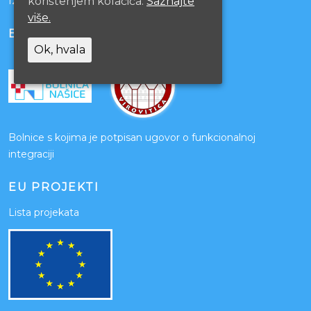
korištenjem kolačića.
Saznajte
Izjava o pristupačnosti mrežnih stranica
više.
BOLNICE PARTNERI
Ok, hvala
Bolnice s kojima je potpisan ugovor o funkcionalnoj
integraciji
EU PROJEKTI
Lista projekata