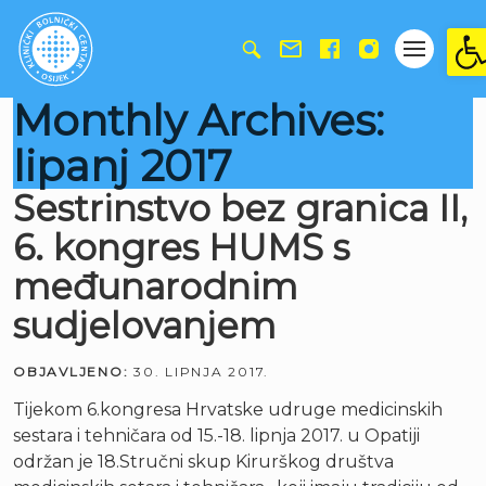
Ope
Monthly Archives:
lipanj 2017
Sestrinstvo bez granica II,
6. kongres HUMS s
međunarodnim
sudjelovanjem
OBJAVLJENO:
30. LIPNJA 2017.
Tijekom 6.kongresa Hrvatske udruge medicinskih
sestara i tehničara od 15.-18. lipnja 2017. u Opatiji
održan je 18.Stručni skup Kirurškog društva