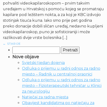
pohvaliti videokapilaroskopom – prvim takvim
uređajem u Hrvatskoj s pomoću kojeg se promatraju
kapilare pod ležištem nokta, a za koji je KBC izdvojio
stotinjak tisuća kuna. Iako smo prije pet godina
preko donacije dobili sličan uređaj, nedavno kupljeni
videokapilaroskop, puno je sofisticiraniji i može
razlikovati dvije vrste bolesnika […]
←
STARIJE
Pretraži:
Nove objave
Svjetski tjedan dojenja
Odluka o prijemu u radni odnos za radno
mjesto – Radnik u centralnoj praonici
Odluka o prijemu u radni odnos za radno
mjesto – Fizioterapeutski tehničar u Klinici
za neurologiju
Natječaj za radna mjesta
Obavijest kandidatima po natječaju za