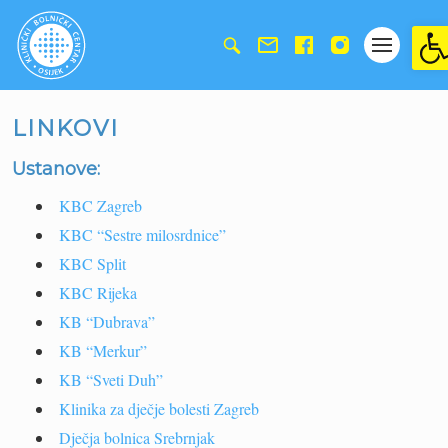
Ope
LINKOVI
Ustanove:
KBC Zagreb
KBC “Sestre milosrdnice”
KBC Split
KBC Rijeka
KB “Dubrava”
KB “Merkur”
KB “Sveti Duh”
Klinika za dječje bolesti Zagreb
Dječja bolnica Srebrnjak