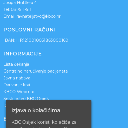
Josipa Huttlera 4
Tel:
031/511-511
Email:
ravnateljstvo@kbco.hr
POSLOVNI RAČUNI
IBAN: HR1210010051863000160
INFORMACIJE
Lista čekanja
Centralno naručivanje pacijenata
Javna nabava
Darivanje krvi
KBCO Webmail
Sestrinstvo KBC Osijek
Izjava o pristupačnosti mrežnih stranica
Izjava o kolačićima
BOLNICE PARTNERI
KBC Osijek koristi kolačiće za