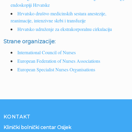
endoskopiji Hrvatske
Hrvatsko društvo medicinskih sestara anestezije,
reanimacije, intenzivne skrbi i transfuzije
Hrvatsko udruženje za ekstrakorporalnu cirkulaciju
Strane organizacije:
International Council of Nurses
European Federation of Nurses Associations
European Specialist Nurses Organisations
KONTAKT
Klinički bolnički centar Osijek