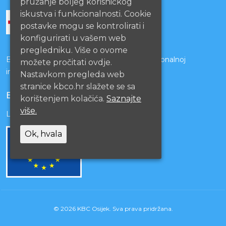
pružanje boljeg korisničkog
iskustva i funkcionalnosti. Cookie
postavke mogu se kontrolirati i
konfigurirati u vašem web
pregledniku. Više o ovome
Bolnice s kojima je potpisan ugovor o funkcionalnoj
možete pročitati ovdje.
integraciji
Nastavkom pregleda web
stranice kbco.hr slažete se sa
EU PROJEKTI
korištenjem kolačića.
Saznajte
više.
Lista projekata
Ok, hvala
© 2026 KBC Osijek. Sva prava pridržana.