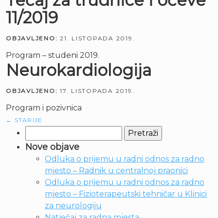
Tečaj za trudnice i očeve
11/2019
OBJAVLJENO:
21. LISTOPADA 2019.
Program – studeni 2019.
Neurokardiologija
OBJAVLJENO:
17. LISTOPADA 2019.
Program i pozivnica
←
STARIJE
Pretraži:
Nove objave
Odluka o prijemu u radni odnos za radno
mjesto – Radnik u centralnoj praonici
Odluka o prijemu u radni odnos za radno
mjesto – Fizioterapeutski tehničar u Klinici
za neurologiju
Natječaj za radna mjesta