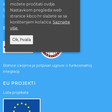
možete pročitati ovdje.
KBCO Webmail
Nastavkom pregleda web
Sestrinstvo KBC Osijek
stranice kbco.hr slažete se sa
Izjava o pristupačnosti mrežnih stranica
korištenjem kolačića.
Saznajte
više.
BOLNICE PARTNERI
Ok, hvala
Bolnice s kojima je potpisan ugovor o funkcionalnoj
integraciji
EU PROJEKTI
Lista projekata