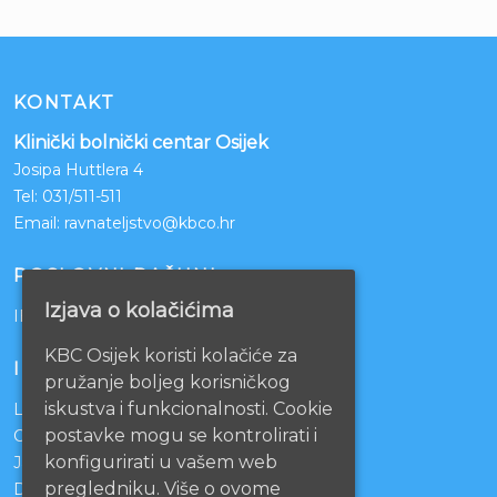
KONTAKT
Klinički bolnički centar Osijek
Josipa Huttlera 4
Tel:
031/511-511
Email:
ravnateljstvo@kbco.hr
POSLOVNI RAČUNI
Izjava o kolačićima
IBAN: HR1210010051863000160
KBC Osijek koristi kolačiće za
INFORMACIJE
pružanje boljeg korisničkog
iskustva i funkcionalnosti. Cookie
Lista čekanja
postavke mogu se kontrolirati i
Centralno naručivanje pacijenata
konfigurirati u vašem web
Javna nabava
pregledniku. Više o ovome
Darivanje krvi