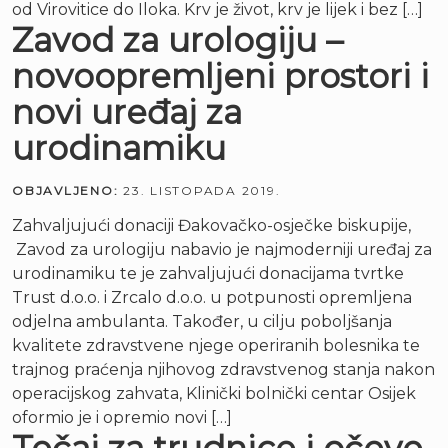
od Virovitice do Iloka. Krv je život, krv je lijek i bez […]
Zavod za urologiju –
novoopremljeni prostori i
novi uređaj za
urodinamiku
OBJAVLJENO:
23. LISTOPADA 2019.
Zahvaljujući donaciji Đakovačko-osječke biskupije,
Zavod za urologiju nabavio je najmoderniji uređaj za
urodinamiku te je zahvaljujući donacijama tvrtke
Trust d.o.o. i Zrcalo d.o.o. u potpunosti opremljena
odjelna ambulanta. Također, u cilju poboljšanja
kvalitete zdravstvene njege operiranih bolesnika te
trajnog praćenja njihovog zdravstvenog stanja nakon
operacijskog zahvata, Klinički bolnički centar Osijek
oformio je i opremio novi […]