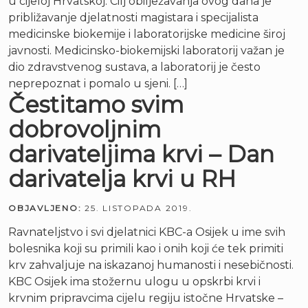
u cijeloj Hrvatskoj. Cilj obilježavanja ovog dana je
približavanje djelatnosti magistara i specijalista
medicinske biokemije i laboratorijske medicine široj
javnosti. Medicinsko-biokemijski laboratorij važan je
dio zdravstvenog sustava, a laboratorij je često
neprepoznat i pomalo u sjeni. […]
Čestitamo svim
dobrovoljnim
darivateljima krvi – Dan
darivatelja krvi u RH
OBJAVLJENO:
25. LISTOPADA 2019.
Ravnateljstvo i svi djelatnici KBC-a Osijek u ime svih
bolesnika koji su primili kao i onih koji će tek primiti
krv zahvaljuje na iskazanoj humanosti i nesebičnosti.
KBC Osijek ima stožernu ulogu u opskrbi krvi i
krvnim pripravcima cijelu regiju istočne Hrvatske –