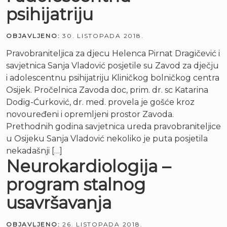
psihijatriju
OBJAVLJENO:
30. LISTOPADA 2018.
Pravobraniteljica za djecu Helenca Pirnat Dragičević i
savjetnica Sanja Vladović posjetile su Zavod za dječju
i adolescentnu psihijatriju Kliničkog bolničkog centra
Osijek. Pročelnica Zavoda doc, prim. dr. sc Katarina
Dodig-Ćurković, dr. med. provela je gošće kroz
novouređeni i opremljeni prostor Zavoda.
Prethodnih godina savjetnica ureda pravobraniteljice
u Osijeku Sanja Vladović nekoliko je puta posjetila
nekadašnji […]
Neurokardiologija –
program stalnog
usavršavanja
OBJAVLJENO:
26. LISTOPADA 2018.