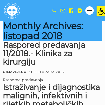
Ope
Monthly Archives:
listopad 2018
Raspored predavanja
11/2018.- Klinika za
kirurgiju
OBJAVLJENO:
31. LISTOPADA 2018.
Raspored predavanja
Istraživanje i dijagnostika
malignih, infektivnih i
rijetkih metaboličkih