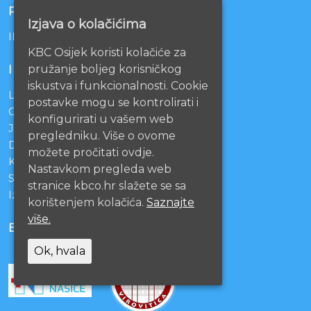
POSLOVNI RAČUNI
Izjava o kolačićima
IBAN: HR1210010051863000160
KBC Osijek koristi kolačiće za
pružanje boljeg korisničkog
INFORMACIJE
iskustva i funkcionalnosti. Cookie
Lista čekanja
postavke mogu se kontrolirati i
Centralno naručivanje pacijenata
konfigurirati u vašem web
Javna nabava
pregledniku. Više o ovome
Darivanje krvi
možete pročitati ovdje.
KBCO Webmail
Nastavkom pregleda web
Sestrinstvo KBC Osijek
stranice kbco.hr slažete se sa
Izjava o pristupačnosti mrežnih stranica
korištenjem kolačića.
Saznajte
više.
BOLNICE PARTNERI
Ok, hvala