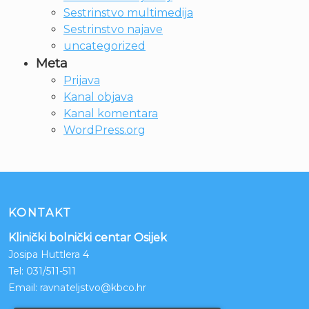
Sestrinstvo multimedija
Sestrinstvo najave
uncategorized
Meta
Prijava
Kanal objava
Kanal komentara
WordPress.org
KONTAKT
Klinički bolnički centar Osijek
Josipa Huttlera 4
Tel:
031/511-511
Email:
ravnateljstvo@kbco.hr