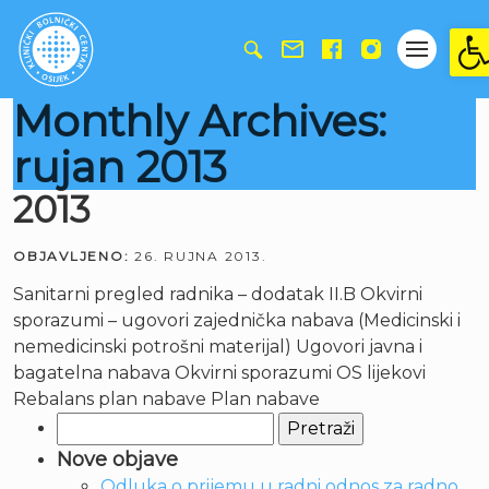
Ope
Monthly Archives:
rujan 2013
2013
OBJAVLJENO:
26. RUJNA 2013.
Sanitarni pregled radnika – dodatak II.B Okvirni
sporazumi – ugovori zajednička nabava (Medicinski i
nemedicinski potrošni materijal) Ugovori javna i
bagatelna nabava Okvirni sporazumi OS lijekovi
Rebalans plan nabave Plan nabave
Pretraži:
Nove objave
Odluka o prijemu u radni odnos za radno