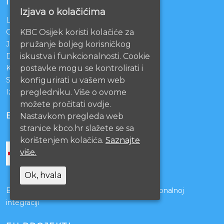
INFORMACIJE
Izjava o kolačićima
Lista čekanja
Centralno naručivanje pacijenata
KBC Osijek koristi kolačiće za
Javna nabava
pružanje boljeg korisničkog
Darivanje krvi
iskustva i funkcionalnosti. Cookie
KBCO Webmail
postavke mogu se kontrolirati i
Sestrinstvo KBC Osijek
konfigurirati u vašem web
Izjava o pristupačnosti mrežnih stranica
pregledniku. Više o ovome
možete pročitati ovdje.
BOLNICE PARTNERI
Nastavkom pregleda web
stranice kbco.hr slažete se sa
korištenjem kolačića.
Saznajte
više.
Ok, hvala
Bolnice s kojima je potpisan ugovor o funkcionalnoj
integraciji