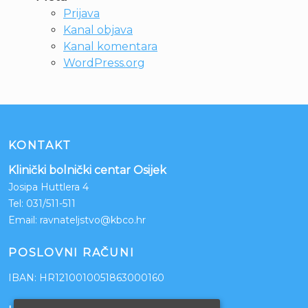
Prijava
Kanal objava
Kanal komentara
WordPress.org
KONTAKT
Klinički bolnički centar Osijek
Josipa Huttlera 4
Tel:
031/511-511
Email:
ravnateljstvo@kbco.hr
POSLOVNI RAČUNI
IBAN: HR1210010051863000160