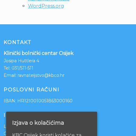
WordPress.org
KONTAKT
Klinički bolnički centar Osijek
Josipa Huttlera 4
Tel:
031/511-511
Email:
ravnateljstvo@kbco.hr
POSLOVNI RAČUNI
IBAN: HR1210010051863000160
INFORMACIJE
Izjava o kolačićima
Lista čekanja
Centralno naručivanje pacijenata
KBC Osijek koristi kolačiće za