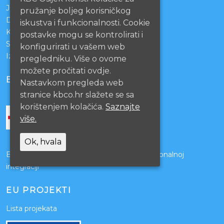
Javna nabava
pružanje boljeg korisničkog
Darivanje krvi
iskustva i funkcionalnosti. Cookie
KBCO Webmail
postavke mogu se kontrolirati i
Sestrinstvo KBC Osijek
konfigurirati u vašem web
Izjava o pristupačnosti mrežnih stranica
pregledniku. Više o ovome
možete pročitati ovdje.
BOLNICE PARTNERI
Nastavkom pregleda web
stranice kbco.hr slažete se sa
korištenjem kolačića.
Saznajte
više.
Ok, hvala
Bolnice s kojima je potpisan ugovor o funkcionalnoj
integraciji
EU PROJEKTI
Lista projekata