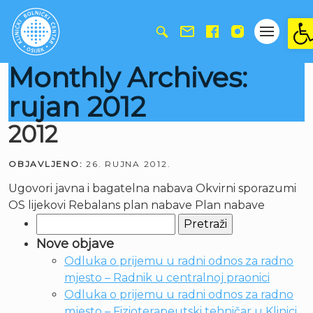
Ope
Monthly Archives:
rujan 2012
2012
OBJAVLJENO:
26. RUJNA 2012.
Ugovori javna i bagatelna nabava Okvirni sporazumi
OS lijekovi Rebalans plan nabave Plan nabave
Pretraži:
Nove objave
Odluka o prijemu u radni odnos za radno
mjesto – Radnik u centralnoj praonici
Odluka o prijemu u radni odnos za radno
mjesto – Fizioterapeutski tehničar u Klinici