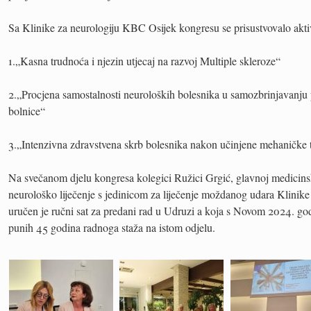
Sa Klinike za neurologiju KBC Osijek kongresu se prisustvovalo aktiv
1.„Kasna trudnoća i njezin utjecaj na razvoj Multiple skleroze“
2.„Procjena samostalnosti neuroloških bolesnika u samozbrinjavanju p
bolnice“
3.„Intenzivna zdravstvena skrb bolesnika nakon učinjene mehaničke 
Na svečanom djelu kongresa kolegici Ružici Grgić, glavnoj medicinsk
neurološko liječenje s jedinicom za liječenje moždanog udara Klinik
uručen je ručni sat za predani rad u Udruzi a koja s Novom 2024. go
punih 45 godina radnoga staža na istom odjelu.