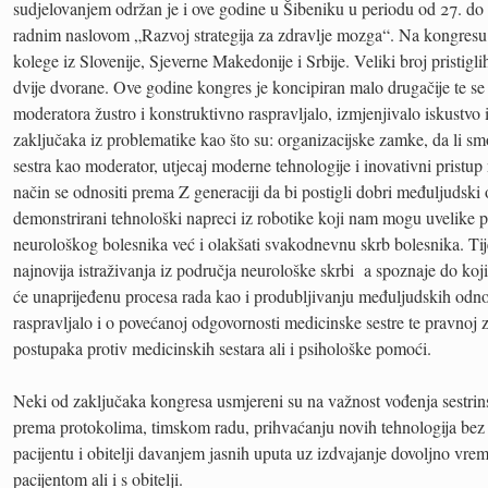
sudjelovanjem održan je i ove godine u Šibeniku u periodu od 27. do
radnim naslovom „Razvoj strategija za zdravlje mozga“. Na kongresu s
kolege iz Slovenije, Sjeverne Makedonije i Srbije. Veliki broj pristigli
dvije dvorane. Ove godine kongres je koncipiran malo drugačije te se
moderatora žustro i konstruktivno raspravljalo, izmjenjivalo iskustvo 
zaključaka iz problematike kao što su: organizacijske zamke, da li sm
sestra kao moderator, utjecaj moderne tehnologije i inovativni pristup
način se odnositi prema Z generaciji da bi postigli dobri međuljudsk
demonstrirani tehnološki napreci iz robotike koji nam mogu uvelike p
neurološkog bolesnika već i olakšati svakodnevnu skrb bolesnika. Ti
najnovija istraživanja iz područja neurološke skrbi a spoznaje do koji
će unaprijeđenu procesa rada kao i produbljivanju međuljudskih odn
raspravljalo i o povećanoj odgovornosti medicinske sestre te pravnoj z
postupaka protiv medicinskih sestara ali i psihološke pomoći.
Neki od zaključaka kongresa usmjereni su na važnost vođenja sestri
prema protokolima, timskom radu, prihvaćanju novih tehnologija bez 
pacijentu i obitelji davanjem jasnih uputa uz izdvajanje dovoljno vre
pacijentom ali i s obitelji.