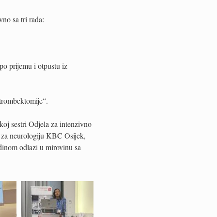
no sa tri rada:
o prijemu i otpustu iz
trombektomije“.
oj sestri Odjela za intenzivno
e za neurologiju KBC Osijek,
dinom odlazi u mirovinu sa