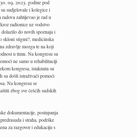
 30. 09. 2023. godine pod
u sudjelovale i kolegice i
h radova zahtijevao je rad u
 kroz radionice uz vodstvo
i dolazilo do novih spoznaja i
o skloni stigmi?, medicinska
 na zdravlje mozga te na koji
i odnosi u timu. Na kongresu su
omoći ne samo u rehabilitaciji
jekom kongresa, istaknuta su
h su došli istraživači pomoći
osa. Na kongresu se
aštiti zbog sve češćih sudskih
nske dokumentacije, postupanja
predrasuda i straha, podrške
mena za razgovor i edukaciju s