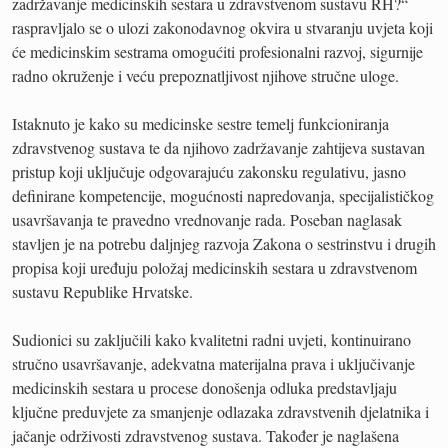
zadržavanje medicinskih sestara u zdravstvenom sustavu RH?“
raspravljalo se o ulozi zakonodavnog okvira u stvaranju uvjeta koji
će medicinskim sestrama omogućiti profesionalni razvoj, sigurnije
radno okruženje i veću prepoznatljivost njihove stručne uloge.
Istaknuto je kako su medicinske sestre temelj funkcioniranja
zdravstvenog sustava te da njihovo zadržavanje zahtijeva sustavan
pristup koji uključuje odgovarajuću zakonsku regulativu, jasno
definirane kompetencije, mogućnosti napredovanja, specijalističkog
usavršavanja te pravedno vrednovanje rada. Poseban naglasak
stavljen je na potrebu daljnjeg razvoja Zakona o sestrinstvu i drugih
propisa koji uređuju položaj medicinskih sestara u zdravstvenom
sustavu Republike Hrvatske.
Sudionici su zaključili kako kvalitetni radni uvjeti, kontinuirano
stručno usavršavanje, adekvatna materijalna prava i uključivanje
medicinskih sestara u procese donošenja odluka predstavljaju
ključne preduvjete za smanjenje odlazaka zdravstvenih djelatnika i
jačanje održivosti zdravstvenog sustava. Također je naglašena