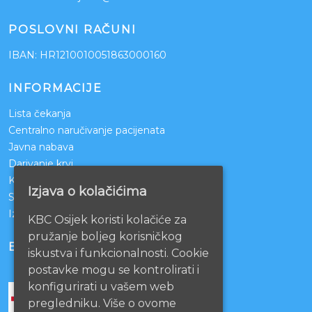
POSLOVNI RAČUNI
IBAN: HR1210010051863000160
INFORMACIJE
Lista čekanja
Centralno naručivanje pacijenata
Javna nabava
Darivanje krvi
KBCO Webmail
Izjava o kolačićima
Sestrinstvo KBC Osijek
Izjava o pristupačnosti mrežnih stranica
KBC Osijek koristi kolačiće za
pružanje boljeg korisničkog
BOLNICE PARTNERI
iskustva i funkcionalnosti. Cookie
postavke mogu se kontrolirati i
konfigurirati u vašem web
pregledniku. Više o ovome