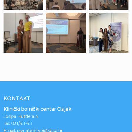
KONTAKT
Klinički bolnički centar Osijek
Josipa Huttlera 4
Tel:
031/511-511
Email:
ravnateljstvo@kbco.hr