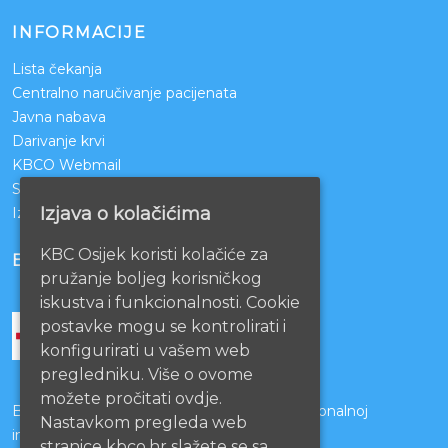
INFORMACIJE
Lista čekanja
Centralno naručivanje pacijenata
Javna nabava
Darivanje krvi
KBCO Webmail
Sestrinstvo KBC Osijek
Izjava o kolačićima
Izjava o pristupačnosti mrežnih stranica
KBC Osijek koristi kolačiće za
BOLNICE PARTNERI
pružanje boljeg korisničkog
iskustva i funkcionalnosti. Cookie
postavke mogu se kontrolirati i
konfigurirati u vašem web
pregledniku. Više o ovome
možete pročitati ovdje.
Bolnice s kojima je potpisan ugovor o funkcionalnoj
Nastavkom pregleda web
integraciji
stranice kbco.hr slažete se sa