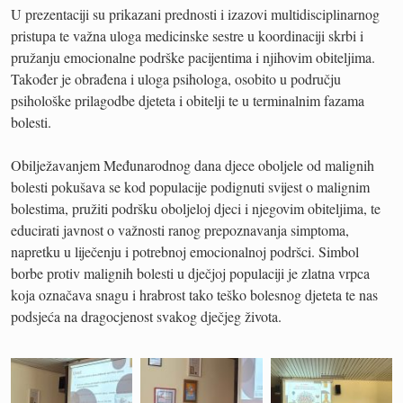
U prezentaciji su prikazani prednosti i izazovi multidisciplinarnog
pristupa te važna uloga medicinske sestre u koordinaciji skrbi i
pružanju emocionalne podrške pacijentima i njihovim obiteljima.
Također je obrađena i uloga psihologa, osobito u području
psihološke prilagodbe djeteta i obitelji te u terminalnim fazama
bolesti.
Obilježavanjem Međunarodnog dana djece oboljele od malignih
bolesti pokušava se kod populacije podignuti svijest o malignim
bolestima, pružiti podršku oboljeloj djeci i njegovim obiteljima, te
educirati javnost o važnosti ranog prepoznavanja simptoma,
napretku u liječenju i potrebnoj emocionalnoj podršci. Simbol
borbe protiv malignih bolesti u dječjoj populaciji je zlatna vrpca
koja označava snagu i hrabrost tako teško bolesnog djeteta te nas
podsjeća na dragocjenost svakog dječjeg života.