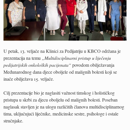
U petak, 13. veljače na Klinici za Pedijatriju u KBCO održana je
prezentacija na temu
„Multidisciplinarni pristup u liječenju
pedijatrijskih onkoloških pacijenata“
povodom obilježavanja
Međunarodnog dana djece oboljele od malignih bolesti koji se
inače obilježava 15. veljače.
Cilj prezentacije bio je naglasiti važnost timskog i holističkog
pristupa u skrbi za djecu oboljelu od malignih bolesti. Poseban
naglasak stavljen je na ulogu različitih članova multidisciplinarnog
tima, uključujući liječnike, medicinske sestre, psihologe i ostale
stručnjake.