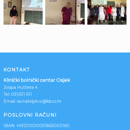
KONTAKT
Klinički bolnički centar Osijek
Josipa Huttlera 4
Tel:
031/511-511
Email:
ravnateljstvo@kbco.hr
POSLOVNI RAČUNI
IBAN: HR1210010051863000160