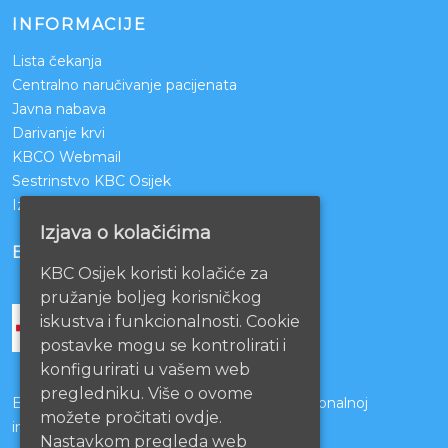
INFORMACIJE
Lista čekanja
Centralno naručivanje pacijenata
Javna nabava
Darivanje krvi
KBCO Webmail
Sestrinstvo KBC Osijek
Izjava o pristupačnosti mrežnih stranica
Izjava o kolačićima
BOLNICE PARTNERI
KBC Osijek koristi kolačiće za
pružanje boljeg korisničkog
iskustva i funkcionalnosti. Cookie
postavke mogu se kontrolirati i
konfigurirati u vašem web
pregledniku. Više o ovome
Bolnice s kojima je potpisan ugovor o funkcionalnoj
možete pročitati ovdje.
integraciji
Nastavkom pregleda web