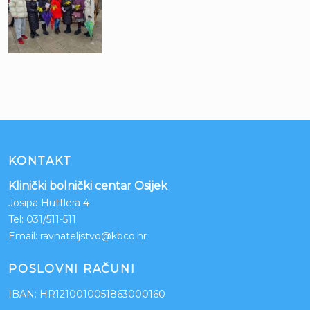
KONTAKT
Klinički bolnički centar Osijek
Josipa Huttlera 4
Tel:
031/511-511
Email:
ravnateljstvo@kbco.hr
POSLOVNI RAČUNI
IBAN: HR1210010051863000160