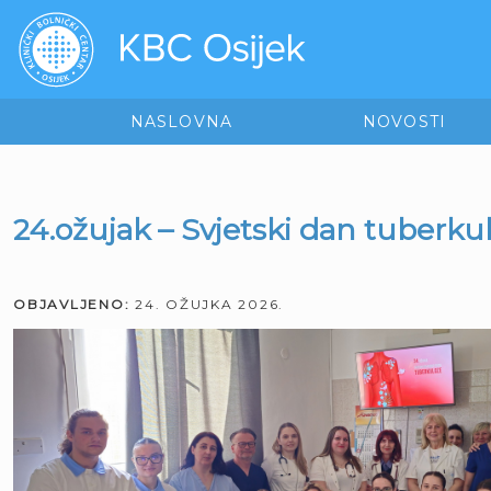
NASLOVNA
NOVOSTI
24.ožujak – Svjetski dan tuberku
OBJAVLJENO:
24. OŽUJKA 2026.