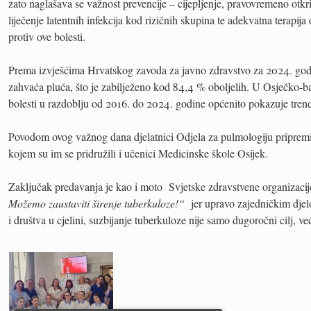
zato naglašava se važnost prevencije – cijepljenje, pravovremeno otkr
liječenje latentnih infekcija kod rizičnih skupina te adekvatna terapija 
protiv ove bolesti.
Prema izvješćima Hrvatskog zavoda za javno zdravstvo za 2024. god
zahvaća pluća, što je zabilježeno kod 84,4 % oboljelih. U Osječko-ba
bolesti u razdoblju od 2016. do 2024. godine općenito pokazuje tren
Povodom ovog važnog dana djelatnici Odjela za pulmologiju pripremi
kojem su im se pridružili i učenici Medicinske škole Osijek.
Zaključak predavanja je kao i moto Svjetske zdravstvene organizaci
Možemo zaustaviti širenje tuberkuloze!“
jer upravo zajedničkim djel
i društva u cjelini, suzbijanje tuberkuloze nije samo dugoročni cilj, v