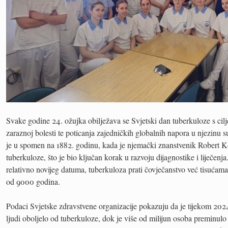
Svake godine 24. ožujka obilježava se Svjetski dan tuberkuloze s cilj
zaraznoj bolesti te poticanja zajedničkih globalnih napora u njezinu
je u spomen na 1882. godinu, kada je njemački znanstvenik Robert Ko
tuberkuloze, što je bio ključan korak u razvoju dijagnostike i liječenja
relativno novijeg datuma, tuberkuloza prati čovječanstvo već tisućama 
od 9000 godina.
Podaci Svjetske zdravstvene organizacije pokazuju da je tijekom 2024
ljudi oboljelo od tuberkuloze, dok je više od milijun osoba preminulo