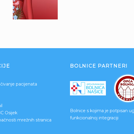
IJE
BOLNICE PARTNERI
čivanje pacijenata
l
Bolnice s kojima je potpisan u
BC Osijek
funkcionalnoj integraciji
upačnosti mrežnih stranica