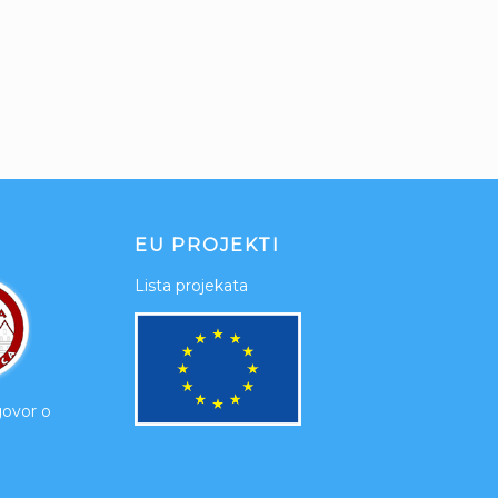
EU PROJEKTI
Lista projekata
govor o