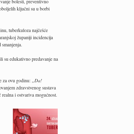
ivanje bolesti, preventivno
oboljelih ključni su u borbi
inu, tuberkuloza najčešće
ranjskoj županiji incidencija
d smanjenja.
li su edukativno predavanje na
je za ovu godinu:
„Da!
ovanjem zdravstvenog sustava
eć realna i ostvariva mogućnost.