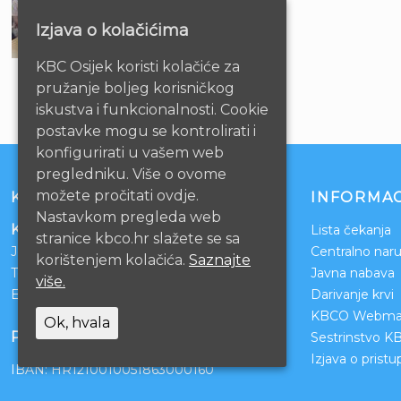
Izjava o kolačićima
KBC Osijek koristi kolačiće za
pružanje boljeg korisničkog
iskustva i funkcionalnosti. Cookie
postavke mogu se kontrolirati i
konfigurirati u vašem web
pregledniku. Više o ovome
možete pročitati ovdje.
KONTAKT
INFORMAC
Nastavkom pregleda web
Klinički bolnički centar Osijek
Lista čekanja
stranice kbco.hr slažete se sa
Josipa Huttlera 4
Centralno naru
korištenjem kolačića.
Saznajte
Tel:
031/511-511
Javna nabava
više.
Email:
ravnateljstvo@kbco.hr
Darivanje krvi
KBCO Webmai
Ok, hvala
POSLOVNI RAČUNI
Sestrinstvo K
Izjava o prist
IBAN: HR1210010051863000160