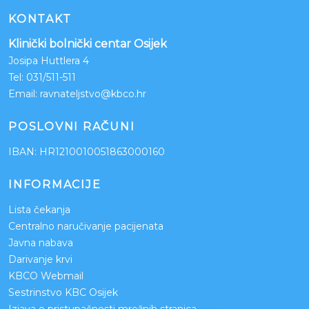
KONTAKT
Klinički bolnički centar Osijek
Josipa Huttlera 4
Tel:
031/511-511
Email:
ravnateljstvo@kbco.hr
POSLOVNI RAČUNI
IBAN: HR1210010051863000160
INFORMACIJE
Lista čekanja
Centralno naručivanje pacijenata
Javna nabava
Darivanje krvi
KBCO Webmail
Sestrinstvo KBC Osijek
Izjava o pristupačnosti mrežnih stranica