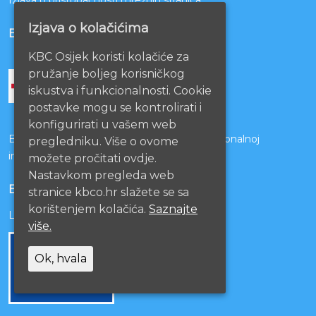
Izjava o kolačićima
BOLNICE PARTNERI
KBC Osijek koristi kolačiće za
pružanje boljeg korisničkog
iskustva i funkcionalnosti. Cookie
postavke mogu se kontrolirati i
konfigurirati u vašem web
Bolnice s kojima je potpisan ugovor o funkcionalnoj
pregledniku. Više o ovome
integraciji
možete pročitati ovdje.
Nastavkom pregleda web
EU PROJEKTI
stranice kbco.hr slažete se sa
korištenjem kolačića.
Saznajte
Lista projekata
više.
Ok, hvala