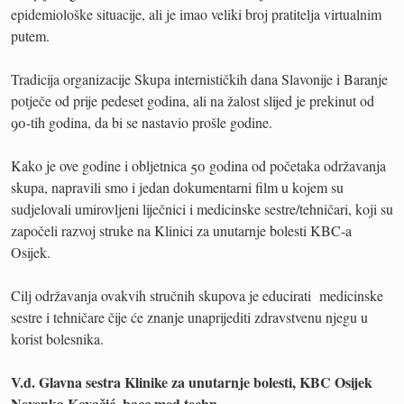
epidemiološke situacije, ali je imao veliki broj pratitelja virtualnim
putem.
Tradicija organizacije Skupa internističkih dana Slavonije i Baranje
potječe od prije pedeset godina, ali na žalost slijed je prekinut od
90-tih godina, da bi se nastavio prošle godine.
Kako je ove godine i obljetnica 50 godina od početaka održavanja
skupa, napravili smo i jedan dokumentarni film u kojem su
sudjelovali umirovljeni liječnici i medicinske sestre/tehničari, koji su
započeli razvoj struke na Klinici za unutarnje bolesti KBC-a
Osijek.
Cilj održavanja ovakvih stručnih skupova je educirati medicinske
sestre i tehničare čije će znanje unaprijediti zdravstvenu njegu u
korist bolesnika.
V.d. Glavna sestra Klinike za unutarnje bolesti, KBC Osijek
Nevenka Kovačić, bacc.med.techn.