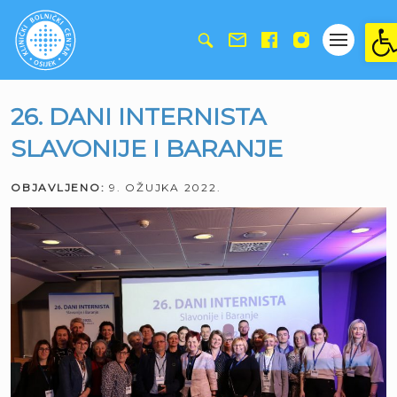
Ope
26. DANI INTERNISTA
SLAVONIJE I BARANJE
OBJAVLJENO:
9. OŽUJKA 2022.