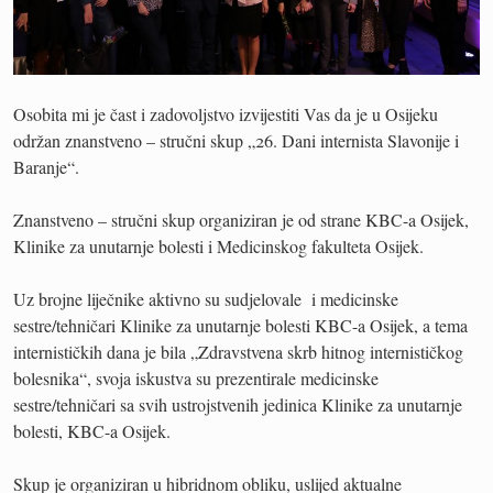
Osobita mi je čast i zadovoljstvo izvijestiti Vas da je u Osijeku
održan znanstveno – stručni skup „26. Dani internista Slavonije i
Baranje“.
Znanstveno – stručni skup organiziran je od strane KBC-a Osijek,
Klinike za unutarnje bolesti i Medicinskog fakulteta Osijek.
Uz brojne liječnike aktivno su sudjelovale i medicinske
sestre/tehničari Klinike za unutarnje bolesti KBC-a Osijek, a tema
internističkih dana je bila „Zdravstvena skrb hitnog internističkog
bolesnika“, svoja iskustva su prezentirale medicinske
sestre/tehničari sa svih ustrojstvenih jedinica Klinike za unutarnje
bolesti, KBC-a Osijek.
Skup je organiziran u hibridnom obliku, uslijed aktualne