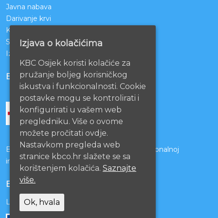
Javna nabava
Darivanje krvi
KBCO Webmail
Sestrinstvo KBC Osijek
Izjava o kolačićima
Izjava o pristupačnosti mrežnih stranica
KBC Osijek koristi kolačiće za
pružanje boljeg korisničkog
BOLNICE PARTNERI
iskustva i funkcionalnosti. Cookie
postavke mogu se kontrolirati i
konfigurirati u vašem web
pregledniku. Više o ovome
možete pročitati ovdje.
Nastavkom pregleda web
Bolnice s kojima je potpisan ugovor o funkcionalnoj
stranice kbco.hr slažete se sa
integraciji
korištenjem kolačića.
Saznajte
više.
EU PROJEKTI
Lista projekata
Ok, hvala