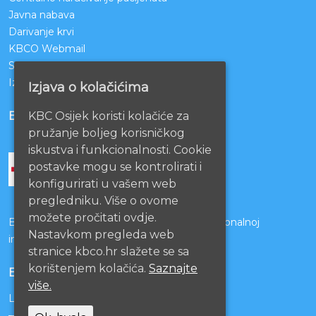
Javna nabava
Darivanje krvi
KBCO Webmail
Sestrinstvo KBC Osijek
Izjava o pristupačnosti mrežnih stranica
Izjava o kolačićima
KBC Osijek koristi kolačiće za
BOLNICE PARTNERI
pružanje boljeg korisničkog
iskustva i funkcionalnosti. Cookie
postavke mogu se kontrolirati i
konfigurirati u vašem web
pregledniku. Više o ovome
možete pročitati ovdje.
Bolnice s kojima je potpisan ugovor o funkcionalnoj
Nastavkom pregleda web
integraciji
stranice kbco.hr slažete se sa
korištenjem kolačića.
Saznajte
EU PROJEKTI
više.
Lista projekata