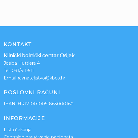
KONTAKT
Klinički bolnički centar Osijek
Josipa Huttlera 4
Tel:
031/511-511
Email:
ravnateljstvo@kbco.hr
POSLOVNI RAČUNI
IBAN: HR1210010051863000160
INFORMACIJE
Lista čekanja
Centralno naručivanje pacijenata