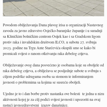
Povodom obilježavanja Dana plavog irisa u organizaciji Nastavnog
zavoda za javno zdravstvo Osječko-baranjske županije i u suradnji
sa Kliničkim bolničkim centrom Osijek kao i sa Gradskom ligom
protiv raka i invalidskim društvom ILCO, u subotu 27. svibnja
2023. godine na Trgu Ante Starčevića okupili smo se kako bi
promicali svijest o ranom otkrivanju raka debelog crijeva.
Obilježavanje ovog dana posvećeno je osobama koje su oboljele od
raka debelog crijeva, a obilježava se posljednje subote u svibnju s
ciljem podrške udrugama osoba sa stomom te informiranjem
javnosti o problemima sa kojima se susreću oboljeli.
Ujedno je to i dan borbe protiv nastanka ove bolesti te jedna u nizu
aktivnosti kojoj je za cilj podići svijest javnosti i upozoriti na ovaj
rastući javnozdravstveni izazov današnjice.