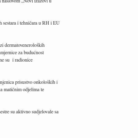
m naslovom „Novi izazovi u
 sestara i tehničara u RH i EU
ezi dermatoveneroloških
 smjernice za budućnost
ne su i radionice
njenica prisustvo onkoloških i
na matičnim odjelima te
stre su aktivno sudjelovale sa