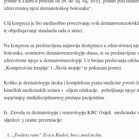
godine u Zadru u periodu od 26. do 29. 09. 2023. godine pod radni
zdravstvenoj njezi dermatološkog bolesnika“.
Cilj kongresa je bio međusobno povezivanje svih dermatoveneroloških
te objedinjavanje standarda rada u struci.
Na kongresu su predstavljena najnovija dostignuća u zdravstvenoj nj
bolesnika, sestrinstvo dermatovenerologije danas, te su predstavljene
zdravstvene njege u dermatovenerologiji. Uz brojna predavanja održa
„Kompresivna terapija“ i „Škola atopije“ te prikazani posteri.
Koliko je dermatologija široka i kompleksna grana medicine govori či
kirurških medicinskih sestara s ciljem edukacije, poboljšanja njege 
uspješnijeg multidisciplinarnog pristupa pacijentima.
Iz Zavoda za dermatologiju i venerologiju KBC Osijek medicinske se
slijedeće 3 oralne prezentacije:
„Toaleta rane“ Evica Radoš, bacc.med.techn.