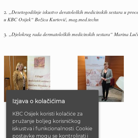
2
. „Desetogodišnje iskustvo deratoloških medicinskih sestara u proce
u KBC Osijek“ Božica Kurtović, mag.med.techn
3
. „Djelokrug rada dermatoloških medicinskih sestara“ Marina Luči
Izjava o kolačićima
KBC Osijek koristi kolačiće za
pružanje boljeg korisničkog
iskustva i funkcionalnosti. Cookie
postavke mogu se kontrolirati i