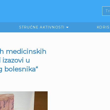
STRUČNE AKTIVNOSTI
KORI
ih medicinskih
 izazovi u
g bolesnika“