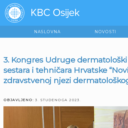
NASLOVNA
NOVOSTI
3. Kongres Udruge dermatološk
sestara i tehničara Hrvatske “Novi
zdravstvenoj njezi dermatološko
OBJAVLJENO:
3. STUDENOGA 2023.