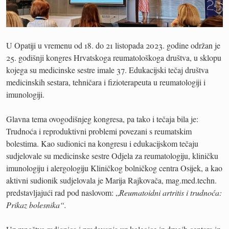
U Opatiji u vremenu od 18. do 21 listopada 2023. godine održan je
25. godišnji kongres Hrvatskoga reumatološkoga društva, u sklopu
kojega su medicinske sestre imale 37. Edukacijski tečaj društva
medicinskih sestara, tehničara i fizioterapeuta u reumatologiji i
imunologiji.
Glavna tema ovogodišnjeg kongresa, pa tako i tečaja bila je:
Trudnoća i reproduktivni problemi povezani s reumatskim
bolestima. Kao sudionici na kongresu i edukacijskom tečaju
sudjelovale su medicinske sestre Odjela za reumatologiju, kliničku
imunologiju i alergologiju Kliničkog bolničkog centra Osijek, a kao
aktivni sudionik sudjelovala je Marija Rajkovača, mag.med.techn.
predstavljajući rad pod naslovom: „
Reumatoidni artritis i trudnoća:
Prikaz bolesnika“.