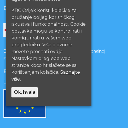
BOLNICE PARTNERI
KBC Osijek koristi kolačiće za
pružanje boljeg korisničkog
iskustva i funkcionalnosti. Cookie
postavke mogu se kontrolirati i
konfigurirati u vašem web
pregledniku. Više o ovome
Bolnice s kojima je potpisan ugovor o funkcionalnoj
možete pročitati ovdje.
integraciji
Nastavkom pregleda web
stranice kbco.hr slažete se sa
EU PROJEKTI
korištenjem kolačića.
Saznajte
više.
Lista projekata
Ok, hvala