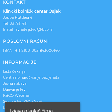
KONTAKT
Klinički bolnički centar Osijek
Josipa Huttlera 4
Tel:
031/511-511
Email:
ravnateljstvo@kbco.hr
POSLOVNI RAČUNI
IBAN: HR1210010051863000160
INFORMACIJE
Lista čekanja
Centralno naručivanje pacijenata
Javna nabava
Darivanje krvi
KBCO Webmail
Sestrinstvo KBC Osijek
Izjava o pristupačnosti mrežnih stranica
Izjava o kolačićima