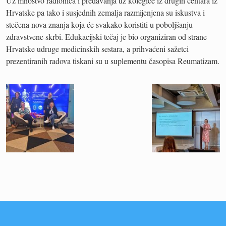
Uz mnoštvo radionica i predavanja uz kolegice iz drugih centara iz
Hrvatske pa tako i susjednih zemalja razmijenjena su iskustva i
stečena nova znanja koja će svakako koristiti u poboljšanju
zdravstvene skrbi. Edukacijski tečaj je bio organiziran od strane
Hrvatske udruge medicinskih sestara, a prihvaćeni sažetci
prezentiranih radova tiskani su u suplementu časopisa Reumatizam.