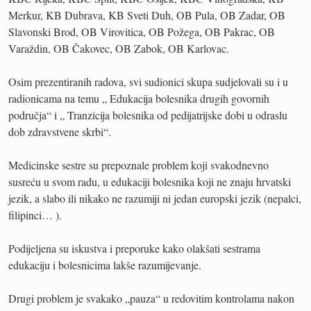
Merkur, KB Dubrava, KB Sveti Duh, OB Pula, OB Zadar, OB
Slavonski Brod, OB Virovitica, OB Požega, OB Pakrac, OB
Varaždin, OB Čakovec, OB Zabok, OB Karlovac.
Osim prezentiranih radova, svi sudionici skupa sudjelovali su i u
radionicama na temu „ Edukacija bolesnika drugih govornih
područja“ i „ Tranzicija bolesnika od pedijatrijske dobi u odraslu
dob zdravstvene skrbi“.
Medicinske sestre su prepoznale problem koji svakodnevno
susreću u svom radu, u edukaciji bolesnika koji ne znaju hrvatski
jezik, a slabo ili nikako ne razumiji ni jedan europski jezik (nepalci,
filipinci… ).
Podijeljena su iskustva i preporuke kako olakšati sestrama
edukaciju i bolesnicima lakše razumijevanje.
Drugi problem je svakako „pauza“ u redovitim kontrolama nakon