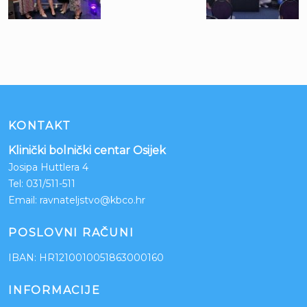
KONTAKT
Klinički bolnički centar Osijek
Josipa Huttlera 4
Tel:
031/511-511
Email:
ravnateljstvo@kbco.hr
POSLOVNI RAČUNI
IBAN: HR1210010051863000160
INFORMACIJE