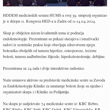
HDDEM medicinskih sestara HUMS-a svoj 39. simpozij organizao
je u sklopu 11. Kongresa HED-a u Zadru od 11-14.04.2024.
Skup je obilježen nizom kvalitetnih tema iz područja
endokrinologije. Prezentirani su prikazi slučajeva i istraživački
radovi iz sestrinske prakse koje obavljaju zdravstvenu njegu
bolesnika oboljelih od tumora hipofize, osteoporoze, šećerne
bolesti, tumora nadbubrežne žlijezde, hiperkolestrolemije, debljine.
Prezentirana su 24 rada i dvije interaktivne radionice.
Našu ustanovu aktivno su predstavile medicinske sestre sa Zavoda
za Endokrinologiju Klinike za unutarnje bolesti (koje su ujedno i
organizatori skupa ) i Klinike za Pedijatriju.
Na skupu je sudjelovalo 74 medicinske sestre iz: KBC Rebro,
KBC Rijeka, KBC Split, KBC Osijek, KBC Vinogradska, KB