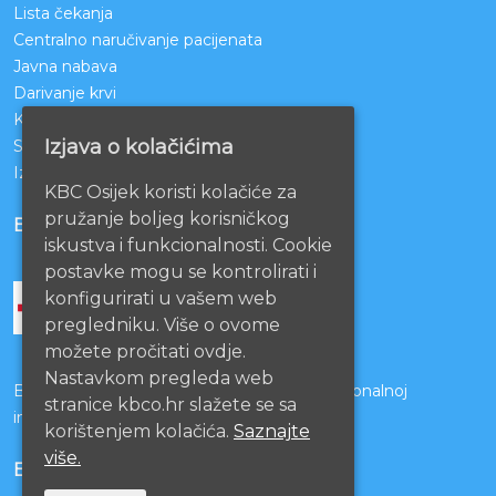
Lista čekanja
Centralno naručivanje pacijenata
Javna nabava
Darivanje krvi
KBCO Webmail
Izjava o kolačićima
Sestrinstvo KBC Osijek
Izjava o pristupačnosti mrežnih stranica
KBC Osijek koristi kolačiće za
pružanje boljeg korisničkog
BOLNICE PARTNERI
iskustva i funkcionalnosti. Cookie
postavke mogu se kontrolirati i
konfigurirati u vašem web
pregledniku. Više o ovome
možete pročitati ovdje.
Nastavkom pregleda web
Bolnice s kojima je potpisan ugovor o funkcionalnoj
stranice kbco.hr slažete se sa
integraciji
korištenjem kolačića.
Saznajte
više.
EU PROJEKTI