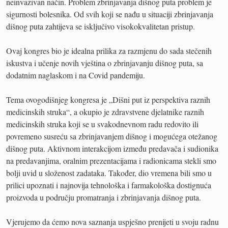
neinvazivan način. Problem zbrinjavanja dišnog puta problem je
sigurnosti bolesnika. Od svih koji se nađu u situaciji zbrinjavanja
dišnog puta zahtijeva se isključivo visokokvalitetan pristup.
Ovaj kongres bio je idealna prilika za razmjenu do sada stečenih
iskustva i učenje novih vještina o zbrinjavanju dišnog puta, sa
dodatnim naglaskom i na Covid pandemiju.
Tema ovogodišnjeg kongresa je „Dišni put iz perspektiva raznih
medicinskih struka“, a okupio je zdravstvene djelatnike raznih
medicinskih struka koji se u svakodnevnom radu redovito ili
povremeno susreću sa zbrinjavanjem dišnog i mogućega otežanog
dišnog puta. Aktivnom interakcijom između predavača i sudionika
na predavanjima, oralnim prezentacijama i radionicama stekli smo
bolji uvid u složenost zadataka. Također, dio vremena bili smo u
prilici upoznati i najnovija tehnološka i farmakološka dostignuća
proizvoda u području promatranja i zbrinjavanja dišnog puta.
Vjerujemo da ćemo nova saznanja uspješno prenijeti u svoju radnu