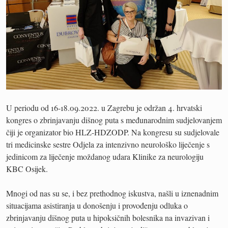
U periodu od 16-18.09.2022. u Zagrebu je održan 4. hrvatski
kongres o zbrinjavanju dišnog puta s međunarodnim sudjelovanjem
čiji je organizator bio HLZ-HDZODP. Na kongresu su sudjelovale
tri medicinske sestre Odjela za intenzivno neurološko liječenje s
jedinicom za liječenje moždanog udara Klinike za neurologiju
KBC Osijek.
Mnogi od nas su se, i bez prethodnog iskustva, našli u iznenadnim
situacijama asistiranja u donošenju i provođenju odluka o
zbrinjavanju dišnog puta u hipoksičnih bolesnika na invazivan i