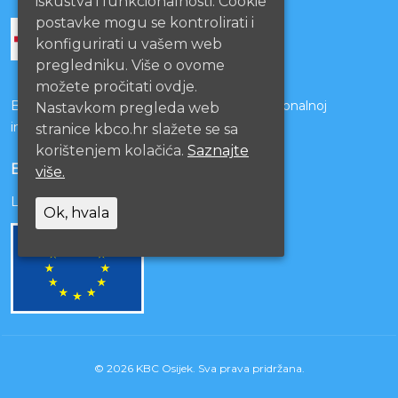
iskustva i funkcionalnosti. Cookie
postavke mogu se kontrolirati i
konfigurirati u vašem web
pregledniku. Više o ovome
možete pročitati ovdje.
Bolnice s kojima je potpisan ugovor o funkcionalnoj
Nastavkom pregleda web
integraciji
stranice kbco.hr slažete se sa
korištenjem kolačića.
Saznajte
EU PROJEKTI
više.
Lista projekata
Ok, hvala
© 2026 KBC Osijek. Sva prava pridržana.