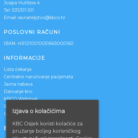
Josipa Huttlera 4
Tel:
031/511-511
Email:
ravnateljstvo@kbco.hr
POSLOVNI RAČUNI
IBAN: HR1210010051863000160
INFORMACIJE
Lista čekanja
Centralno naručivanje pacijenata
Javna nabava
Darivanje krvi
KBCO Webmail
Sestrinstvo KBC Osijek
Izjava o kolačićima
Izjava o pristupačnosti mrežnih stranica
KBC Osijek koristi kolačiće za
BOLNICE PARTNERI
pružanje boljeg korisničkog