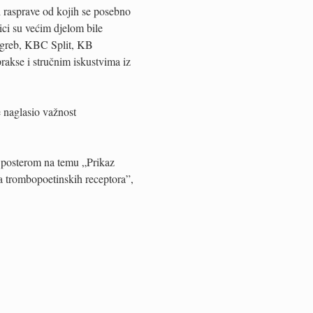
i rasprave od kojih se posebno
ci su većim djelom bile
Zagreb, KBC Split, KB
akse i stručnim iskustvima iz
e naglasio važnost
sa posterom na temu „Prikaz
a trombopoetinskih receptora”,