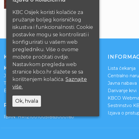
KBC Osijek koristi kolačiće za
pružanje boljeg korisničkog
iskustva i funkcionalnosti. Cookie
postavke mogu se kontrolirati i
konfigurirati u vašem web
pregledniku. Više o ovome
KONTAKT
INFORMAC
možete pročitati ovdje.
Nastavkom pregleda web
Klinički bolnički centar Osijek
Lista čekanja
stranice kbco.hr slažete se sa
Josipa Huttlera 4
Centralno naru
korištenjem kolačića.
Saznajte
Tel:
031/511-511
Javna nabava
više.
Email:
ravnateljstvo@kbco.hr
Darivanje krvi
KBCO Webmai
Ok, hvala
POSLOVNI RAČUNI
Sestrinstvo K
Izjava o prist
IBAN: HR1210010051863000160