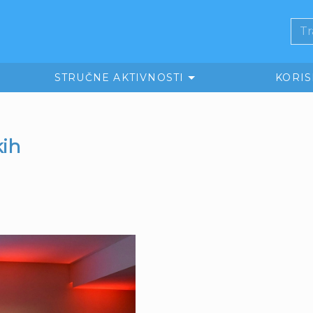
STRUČNE AKTIVNOSTI
KORI
kih