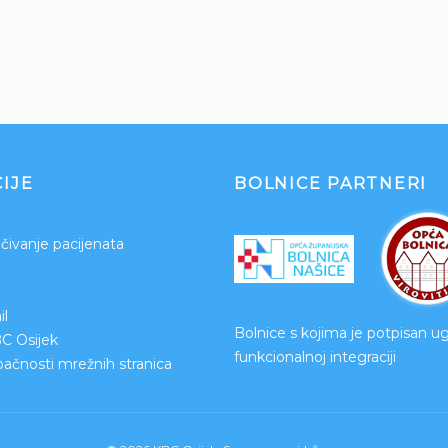
IJE
BOLNICE PARTNERI
čivanje pacijenata
l
Bolnice s kojima je potpisan u
BC Osijek
funkcionalnoj integraciji
upačnosti mrežnih stranica