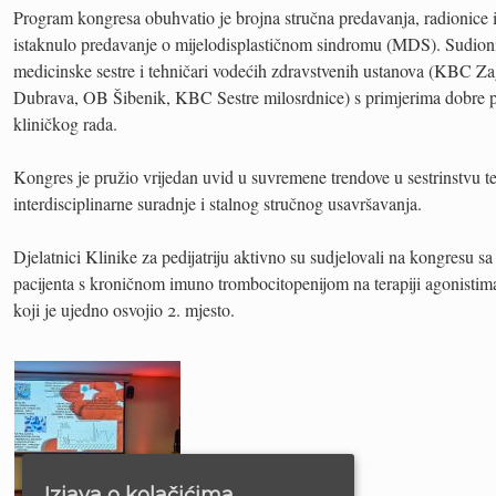
Program kongresa obuhvatio je brojna stručna predavanja, radionice 
istaknulo predavanje o mijelodisplastičnom sindromu (MDS). Sudioni
medicinske sestre i tehničari vodećih zdravstvenih ustanova (KBC 
Dubrava, OB Šibenik, KBC Sestre milosrdnice) s primjerima dobre pr
kliničkog rada.
Kongres je pružio vrijedan uvid u suvremene trendove u sestrinstvu t
interdisciplinarne suradnje i stalnog stručnog usavršavanja.
Djelatnici Klinike za pedijatriju aktivno su sudjelovali na kongresu 
pacijenta s kroničnom imuno trombocitopenijom na terapiji agonistim
koji je ujedno osvojio 2. mjesto.
Izjava o kolačićima