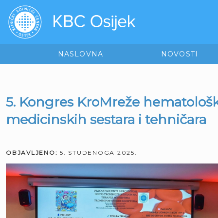
NASLOVNA
NOVOSTI
5. Kongres KroMreže hematološ
medicinskih sestara i tehničara
OBJAVLJENO:
5. STUDENOGA 2025.