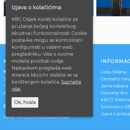
Izjava o kolačićima
KBC Osijek koristi kolačiće za
pružanje boljeg korisničkog
iskustva i funkcionalnosti. Cookie
postavke mogu se kontrolirati i
konfigurirati u vašem web
pregledniku. Više o ovome
možete pročitati ovdje.
KONTAKT
INFORMAC
Nastavkom pregleda web
Klinički bolnički centar Osijek
Lista čekanja
stranice kbco.hr slažete se sa
Josipa Huttlera 4
Centralno naru
korištenjem kolačića.
Saznajte
Tel:
031/511-511
Javna nabava
više.
Email:
ravnateljstvo@kbco.hr
Darivanje krvi
KBCO Webmai
Ok, hvala
POSLOVNI RAČUNI
Sestrinstvo K
Izjava o prist
IBAN: HR1210010051863000160