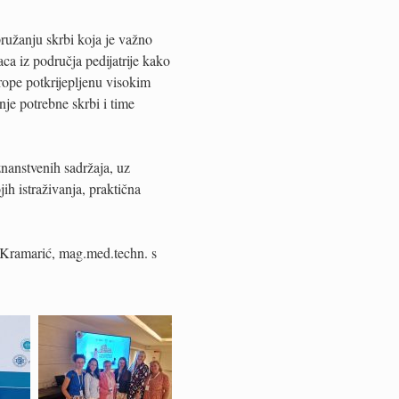
užanju skrbi koja je važno
aca iz područja pedijatrije kako
urope potkrijepljenu visokim
je potrebne skrbi i time
nanstvenih sadržaja, uz
jih istraživanja, praktična
 Kramarić, mag.med.techn. s