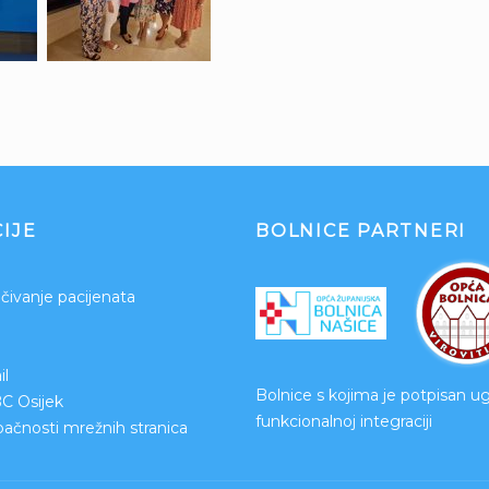
IJE
BOLNICE PARTNERI
čivanje pacijenata
l
Bolnice s kojima je potpisan u
BC Osijek
funkcionalnoj integraciji
upačnosti mrežnih stranica