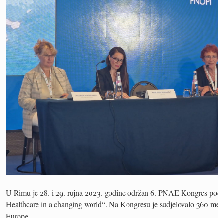
U Rimu je 28. i 29. rujna 2023. godine održan 6. PNAE Kongres po
Healthcare in a changing world“. Na Kongresu je sudjelovalo 360 medi
Europe.