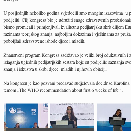
U posljednjih nekoliko godina svjedočili smo mnogim izazovima u pr
podijeliti. Cilj kongresa bio je udružiti snage zdravstvenih profesional
bismo promicali i primjenjivali kvalitetnu pedijatrijsku skrb diljem E
razinama teorijskog znanja, najboljim dokazima i vještinama za pružan
poboljšali zdravstvene ishode djece i mladih.
Znanstveni program Kongresa sadržavao je veliki broj edukativnih i z
izlaganja uglednih pedijatrijskih sestara koje su podijelile saznanja svo
znanja i iskustva u skrbi djece, mladih i njihovih obitelji.
Na kongresu je kao pozvani predavač sudjelovala doc.dr.sc.Karolina
temom „The WHO recommendation about first 6 weeks of life“ .