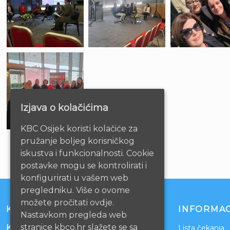
Izjava o kolačićima
KBC Osijek koristi kolačiće za
pružanje boljeg korisničkog
iskustva i funkcionalnosti. Cookie
postavke mogu se kontrolirati i
konfigurirati u vašem web
pregledniku. Više o ovome
možete pročitati ovdje.
KONTAKT
INFORMAC
Nastavkom pregleda web
stranice kbco.hr slažete se sa
Klinički bolnički centar Osijek
Lista čekanja