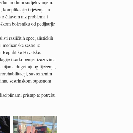
s međunarodnim sudjelovanjem.
, komplikacije i rješenja“ a
se o čitavom niz problema i
oškom bolesniku od pedijatrije
sti različitih specijalističkih
 i medicinske sestre iz
 i Republike Hrvatske.
fagije i sarkopenije, izazovima
kacijama dugotrajnog liječenja,
urorehabilitaciji, suvremenim
izicima, sestrinskom otpusnom
sciplinarni pristup te potrebu