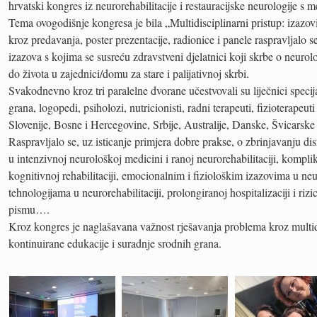
hrvatski kongres iz neurorehabilitacije i restauracijske neurologije 
Tema ovogodišnje kongresa je bila „Multidisciplinarni pristup: izazovi
kroz predavanja, poster prezentacije, radionice i panele raspravljalo 
izazova s kojima se susreću zdravstveni djelatnici koji skrbe o neurol
do života u zajednici/domu za stare i palijativnoj skrbi.
Svakodnevno kroz tri paralelne dvorane učestvovali su liječnici specijali
grana, logopedi, psiholozi, nutricionisti, radni terapeuti, fizioterapeuti
Slovenije, Bosne i Hercegovine, Srbije, Australije, Danske, Švicarske
Raspravljalo se, uz isticanje primjera dobre prakse, o zbrinjavanju dis
u intenzivnoj neurološkoj medicini i ranoj neurorehabilitaciji, kompli
kognitivnoj rehabilitaciji, emocionalnim i fiziološkim izazovima u ne
tehnologijama u neurorehabilitaciji, prolongiranoj hospitalizaciji i r
pismu….
Kroz kongres je naglašavana važnost rješavanja problema kroz multidi
kontinuirane edukacije i suradnje srodnih grana.