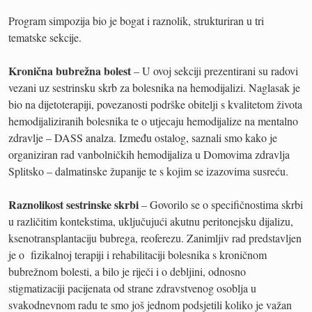
Program simpozija bio je bogat i raznolik, strukturiran u tri
tematske sekcije.
Kronična bubrežna bolest
– U ovoj sekciji prezentirani su radovi
vezani uz sestrinsku skrb za bolesnika na hemodijalizi. Naglasak je
bio na dijetoterapiji, povezanosti podrške obitelji s kvalitetom života
hemodijaliziranih bolesnika te o utjecaju hemodijalize na mentalno
zdravlje – DASS analza. Između ostalog, saznali smo kako je
organiziran rad vanbolničkih hemodijaliza u Domovima zdravlja
Splitsko – dalmatinske županije te s kojim se izazovima susreću.
Raznolikost sestrinske skrbi
– Govorilo se o specifičnostima skrbi
u različitim kontekstima, uključujući akutnu peritonejsku dijalizu,
ksenotransplantaciju bubrega, reoferezu. Zanimljiv rad predstavljen
je o fizikalnoj terapiji i rehabilitaciji bolesnika s kroničnom
bubrežnom bolesti, a bilo je riječi i o debljini, odnosno
stigmatizaciji pacijenata od strane zdravstvenog osoblja u
svakodnevnom radu te smo još jednom podsjetili koliko je važan