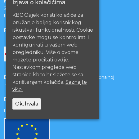
KBCO Webmail
Izjava o kolačićima
Sestrinstvo KBC Osijek
KBC Osijek koristi kolačiće za
Izjava o pristupačnosti mrežnih stranica
pružanje boljeg korisničkog
iskustva i funkcionalnosti. Cookie
BOLNICE PARTNERI
postavke mogu se kontrolirati i
konfigurirati u vašem web
pregledniku. Više o ovome
možete pročitati ovdje.
Nastavkom pregleda web
stranice kbco.hr slažete se sa
Bolnice s kojima je potpisan ugovor o funkcionalnoj
korištenjem kolačića.
Saznajte
integraciji
više.
EU PROJEKTI
Ok, hvala
Lista projekata