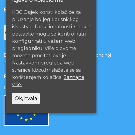
BOLNICE PARTNERI
KBC Osijek koristi kolačiće za
pružanje boljeg korisničkog
iskustva i funkcionalnosti. Cookie
postavke mogu se kontrolirati i
konfigurirati u vašem web
pregledniku. Više o ovome
Bolnice s kojima je potpisan ugovor o funkcionalnoj
možete pročitati ovdje.
integraciji
Nastavkom pregleda web
stranice kbco.hr slažete se sa
EU PROJEKTI
korištenjem kolačića.
Saznajte
više.
Lista projekata
Ok, hvala