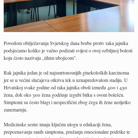
Povodom obilježavanja Svjetskog dana borbe protiv raka jajnika
podsjećamo koliko je važno podizati svijest o ovoj ozbiljnoj bolesti
koju često nazivaju „tihim ubojicom”.
Rak jajnika jedan je od najsmrtonosnijih ginekoloških karcinoma
jer se u većini slučajeva otkriva tek u uznapredovalom stadiju. U
Hrvatskoj svake godine od raka jajnika oboli između 400 i 450
žena, dok oko 300 žena godišnje izgubi bitku s ovom bolešću.
Simptomi su često blagi i nespecifični zbog čega ih žene nerijetko
zanemaruju.
Medicinske sestre imaju ključnu ulogu u edukaciji žena,
prepoznavanju ranih simptoma, pružanju emocionalne podrške te