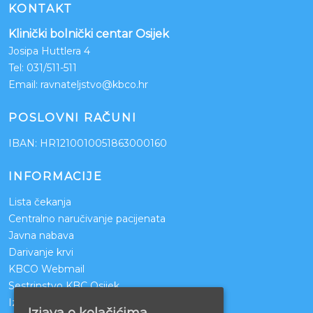
KONTAKT
Klinički bolnički centar Osijek
Josipa Huttlera 4
Tel:
031/511-511
Email:
ravnateljstvo@kbco.hr
POSLOVNI RAČUNI
IBAN: HR1210010051863000160
INFORMACIJE
Lista čekanja
Centralno naručivanje pacijenata
Javna nabava
Darivanje krvi
KBCO Webmail
Sestrinstvo KBC Osijek
Izjava o pristupačnosti mrežnih stranica
Izjava o kolačićima