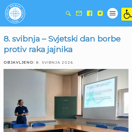
Ope
8. svibnja – Svjetski dan borbe
protiv raka jajnika
OBJAVLJENO:
8. SVIBNJA 2026.