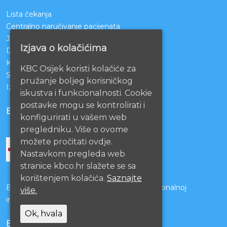
Lista čekanja
Centralno naručivanje pacijenata
Javna nabava
Izjava o kolačićima
Darivanje krvi
KBCO Webmail
KBC Osijek koristi kolačiće za
Sestrinstvo KBC Osijek
pružanje boljeg korisničkog
Izjava o pristupačnosti mrežnih stranica
iskustva i funkcionalnosti. Cookie
postavke mogu se kontrolirati i
BOLNICE PARTNERI
konfigurirati u vašem web
pregledniku. Više o ovome
možete pročitati ovdje.
Nastavkom pregleda web
stranice kbco.hr slažete se sa
korištenjem kolačića.
Saznajte
Bolnice s kojima je potpisan ugovor o funkcionalnoj
više.
integraciji
Ok, hvala
EU PROJEKTI