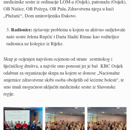
medicinske sestre iz ordinacije LOM-a (Osijek), patronažu (Osijek),
OB Našice, OB Požega, OB Pula, Zdravstvena njega u kući
„Plužarić“, Dom umirovljenika Đakovo.
Radionice:
rješavnje problema u kojem su aktivno sudjelovale
naše sestre Jelena Rupčić i Daria Sladić Rimac kao voditeljice
radionica uz kolegice iz Rijeke.
Skup je ocijenjen najvišom ocjenom od strane sestrinskog i
liječničkog društva, a najviše smo ponosni jer je baš KBC Osijek
odabran za organizaciju skupa na kojem se donose „Nacionalne
smjernice zdravstvene skrbi osoba oboljelih od šećerne bolesti“, te
smo imali mogućnost uključiti medicinske sestre iz Slavonske
regije.