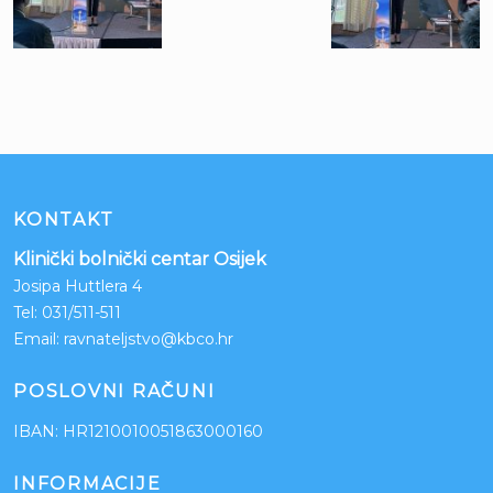
KONTAKT
Klinički bolnički centar Osijek
Josipa Huttlera 4
Tel:
031/511-511
Email:
ravnateljstvo@kbco.hr
POSLOVNI RAČUNI
IBAN: HR1210010051863000160
INFORMACIJE