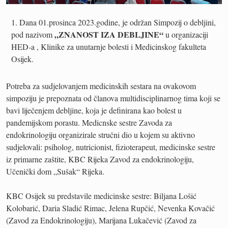
Dana 01.prosinca 2023.godine, je održan Simpozij o debljini,
„ZNANOST IZA DEBLJINE“
pod nazivom
u organizaciji
HED-a , Klinike za unutarnje bolesti i Medicinskog fakulteta
Osijek.
Potreba za sudjelovanjem medicinskih sestara na ovakovom
simpoziju je prepoznata od članova multidisciplinarnog tima koji se
bavi liječenjem debljine, koja je definirana kao bolest u
pandemijskom porastu. Medicnske sestre Zavoda za
endokrinologiju organizirale stručni dio u kojem su aktivno
sudjelovali: psiholog, nutricionist, fizioterapeut, medicinske sestre
iz primarne zaštite, KBC Rijeka Zavod za endokrinologiju,
Učenički dom „Sušak“ Rijeka.
KBC Osijek su predstavile medicinske sestre: Biljana Lošić
Kolobarić, Daria Sladić Rimac, Jelena Rupčić, Nevenka Kovačić
(Zavod za Endokrinologiju), Marijana Lukačević (Zavod za