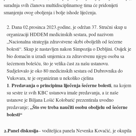
suradnja svih članova multidisciplinarnog tima će pridonijeti
smanjenju ovog oboljenja i bolje ishode liječenja.
Dana 02.prosinca 2023.godine, je održan 37. Stručni skup u
organizaciji HDDEM medicinskih sestara, pod nazivom
„Nacionalna strategija zdravstvene skrbi oboljelih od šećerne
bolesti“. Skup je nastavljen nakon Simpozija o Debljini. Osijek je
bio domaćin u izradi smjernica za zdravstvenu njegu osoba sa
šećernom bolešću, što je velika čast za našu ustanovu.
Sudjelovalo je oko 80 medicinskih sestara od Dubrovnika do
Vukovara, te je organiziran u nekoliko cjelina
1
Predavanja o principima liječenja šećerne bolesti
.
, na kojem
su sestre iz svih KBC ustanova imale predavanja, a iz naše
ustanove je Biljana Lošić Kolobarić prezentirala uvodno
„Što sve treba
naučiti osobu oboljelu od šećerne
predavanje;
bolesti“
2.Panel diskusija
– voditeljica panela Nevenka Kovačić, je okupila