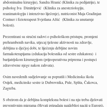
abdominalnu kirurgiju), Sandra Hranić (Klinika za pedijatriju), te
psiholog Iva Dimitrijević (Klinika za anesteziologiju,
reanimatologiju i intenzivno liječenje), nutriconist Maja Gradinjan
Centner i fizioterapeut Svjetlana Alšić (Klinika za unutarnje
bolesti).
Prezentirani su stručni radovi o psihološkom pristupu, promjeni
prehrambenih navika, utjecaj tjelesne aktivnosti na zdravlje,
debljina u dječjoj dobi, te liječenju debljine novim
farmakoterapijama (edukacija bolesnika od sestre edukatora) i
barijatrijskom kirururgijom (prijeoperativna priprema i postupci
zdravstvene njege nakon zahvata).
Osim navedenih sudjelovanje su popratili i Medicinska škola
Osijek, medicinske sestre iz Dubrovnika, Pule, Splita, Čakovca,
Zagreba.
S obzirom da je debljina kompleksna bolest i na nju treba djelovati
preventivnim mjerama (Hrvati pripadaju najdebljoj naciji u Europi),