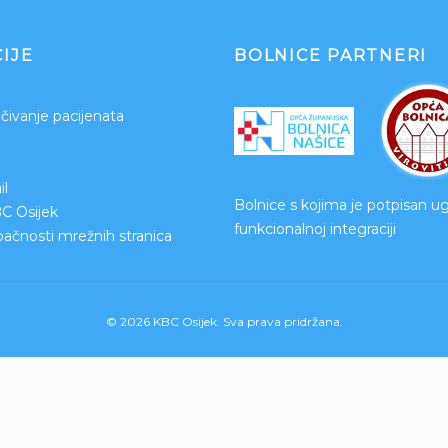
IJE
BOLNICE PARTNERI
čivanje pacijenata
l
Bolnice s kojima je potpisan u
BC Osijek
funkcionalnoj integraciji
upačnosti mrežnih stranica
© 2026 KBC Osijek. Sva prava pridržana.