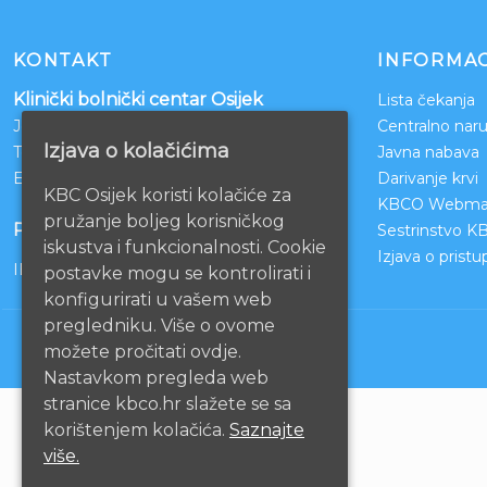
KONTAKT
INFORMAC
Klinički bolnički centar Osijek
Lista čekanja
Josipa Huttlera 4
Centralno naru
Izjava o kolačićima
Tel:
031/511-511
Javna nabava
Email:
ravnateljstvo@kbco.hr
Darivanje krvi
KBC Osijek koristi kolačiće za
KBCO Webmai
pružanje boljeg korisničkog
POSLOVNI RAČUNI
Sestrinstvo K
iskustva i funkcionalnosti. Cookie
Izjava o prist
IBAN: HR1210010051863000160
postavke mogu se kontrolirati i
konfigurirati u vašem web
pregledniku. Više o ovome
možete pročitati ovdje.
Nastavkom pregleda web
stranice kbco.hr slažete se sa
korištenjem kolačića.
Saznajte
više.