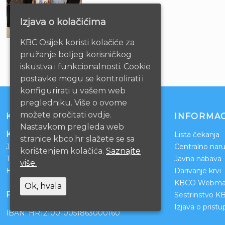
Izjava o kolačićima
KBC Osijek koristi kolačiće za
pružanje boljeg korisničkog
iskustva i funkcionalnosti. Cookie
postavke mogu se kontrolirati i
konfigurirati u vašem web
pregledniku. Više o ovome
možete pročitati ovdje.
KONTAKT
INFORMAC
Nastavkom pregleda web
Klinički bolnički centar Osijek
Lista čekanja
stranice kbco.hr slažete se sa
Josipa Huttlera 4
Centralno naru
korištenjem kolačića.
Saznajte
Tel:
031/511-511
Javna nabava
više.
Email:
ravnateljstvo@kbco.hr
Darivanje krvi
KBCO Webmai
Ok, hvala
POSLOVNI RAČUNI
Sestrinstvo K
Izjava o prist
IBAN: HR1210010051863000160