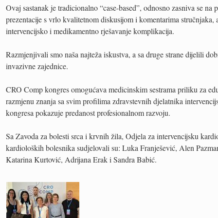
Ovaj sastanak je tradicionalno “case-based”, odnosno zasniva se na p
prezentacije s vrlo kvalitetnom diskusijom i komentarima stručnjaka, a
intervencijsko i medikamentno rješavanje komplikacija.
Razmjenjivali smo naša najteža iskustva, a sa druge strane dijelili dob
invazivne zajednice.
CRO Comp kongres omogućava medicinskim sestrama priliku za eduk
razmjenu znanja sa svim profilima zdravstevnih djelatnika intervencij
kongresa pokazuje predanost profesionalnom razvoju.
Sa Zavoda za bolesti srca i krvnih žila, Odjela za intervencijsku kardio
kardioloških bolesnika sudjelovali su: Luka Franješević, Alen Pazma
Katarina Kurtović, Adrijana Erak i Sandra Babić.