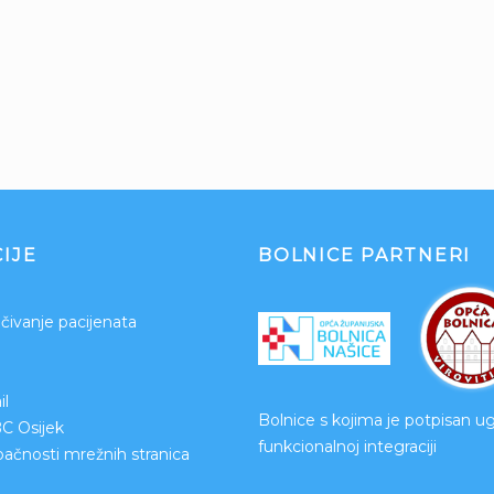
IJE
BOLNICE PARTNERI
čivanje pacijenata
l
Bolnice s kojima je potpisan u
BC Osijek
funkcionalnoj integraciji
upačnosti mrežnih stranica